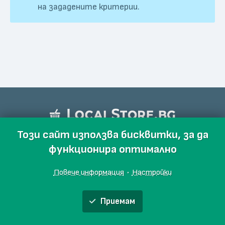
на зададените критерии.
Този сайт използва бисквитки, за да
функционира оптимално
Повече информация
·
Настройки
Приемам
Обяви
Производители
Магазини
Събития
Блог
Още