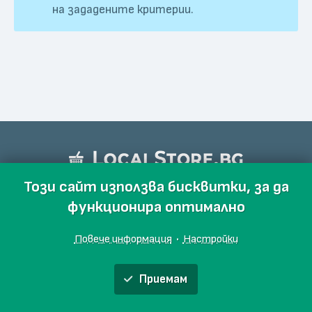
на зададените критерии.
Този сайт използва бисквитки, за да
функционира оптимално
Повече информация
·
Настройки
Приемам
Обяви
Производители
Магазини
Събития
Блог
Още