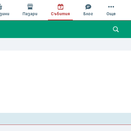
зини
Пазари
Събития
Блог
Още