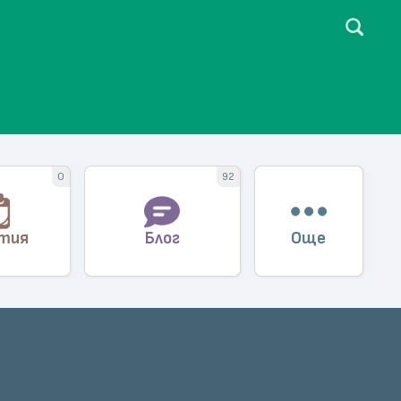
и!
0
92
тия
Блог
Още