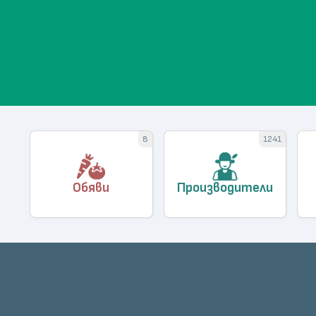
О
8
1241
Обяви
Производители