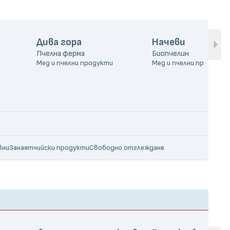
Дива гора
Начеви
Пчелна ферма
Биопчелин
Мед и пчелни продукти
Мед и пчелни продукти
вни
Занаятчийски продукти
Свободно отглеждане
ура
Натурално
Био
Веган
Гурме
Кето
Крафт
Без антибиотици
онализирани продукти
Абонаментни кутии
Бутиков