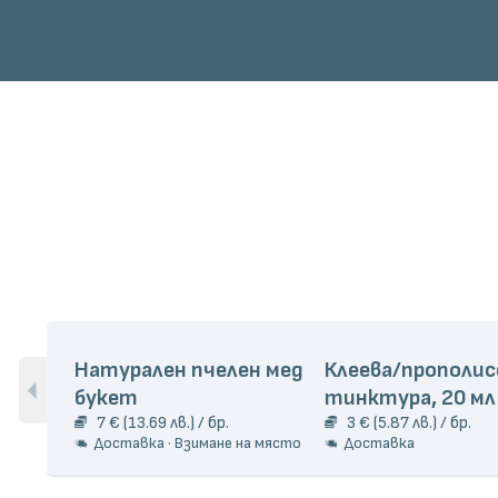
Натурален пчелен мед
Клеева/прополис
букет
тинктура, 20 мл
7 € (13.69 лв.) / бр.
3 € (5.87 лв.) / бр.
Доставка · Взимане на място
Доставка