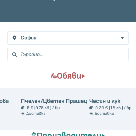
София
Търсене...
Обяви
ова
Пчелен/Цветен Прашец
Чесън и лук
5 € (9.78 лв.) / бр.
9.20 € (18 лв.) / бр.
Доставка
Доставка
Производители