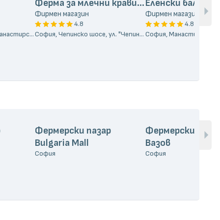
Ферма за млечни крави Чифлика
Еленски балкан
Фирмен магазин
Фирмен магазин
4.8
4.8
София, Гео Милев, ул. "Манастирска" 41
София, Чепинско шосе, ул. "Чепинско шосе" 15
р
Фермерски пазар
Фермерски паза
Bulgaria Mall
Вазов
София
София