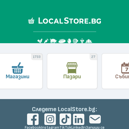
ткрий местните производител
Научи повече
1733
27
Магазини
Пазари
Съби
Следете LocalStore.bg:
Facebook
Instagram
TikTok
LinkedIn
Запиши се