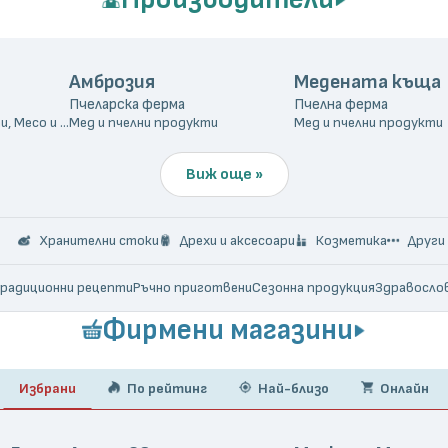
Амброзия
Медената къща
Пчеларска ферма
Пчелна ферма
Мляко и млечни продукти, Месо и месни продукти
Мед и пчелни продукти
Мед и пчелни продукти
Виж още »
Хранителни стоки
Дрехи и аксесоари
Козметика
Други
радиционни рецепти
Ръчно приготвени
Сезонна продукция
Здравосло
ковки
Биоразградими
Нулев отпадък
Сертифициран органик
Пермакулт
Фирмени магазини
рванти
Без оцветители
Без хормони
Без лактоза
Продукти с кауза
Перс
Избрани
По рейтинг
Най-близо
Онлайн