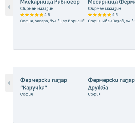
Млекарница Равногор
Месарница Ферм
Фирмен магазин
Фирмен магазин
4.8
4.8
София, Лагера, бул. "Цар Борис III" 22
София, Иван Вазов, ул. 
Фермерски пазар
Фермерски пазар
“Каручка”
Дружба
София
София