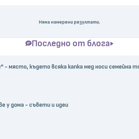
Няма намерени резултати.
Последно от блога
“ - място, където всяка капка мед носи семейна т
е у дома - съвети и идеи