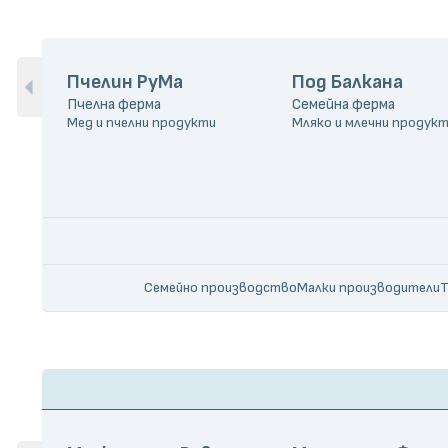
Пчелин РуМа
Под Балкана
Пчелна ферма
Семейна ферма
Мед и пчелни продукти
Семейно производство
Малки производители
Т
Устойчиво производство
Cruelty free
Рециклируеми опа
Без глутен
Без ГМО
Без добавена захар
Без консе