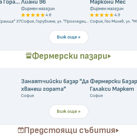
а Гората
Лиани 96
Маркони Мес
Фирмен магазин
Фирмен магазин
4.8
4.9
"Краище" 37
София, Горубляне, ул. "Прогледец" 17
Виж още »
Фермерски пазари
Занаятчийски базар "Да
Фермерски База
хванеш гората"
Галакси Маркет
София
София
Виж още »
Предстоящи събития