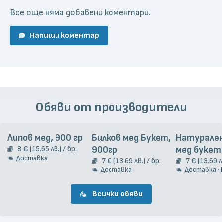
Все още няма добавени коментари.
Напиши коментар
Обяви от производители
Липов мед, 900 гр
Билков мед Букет,
Натурален
8 € (15.65 лв.) / бр.
900гр
мед букет
Доставка
7 € (13.69 лв.) / бр.
7 € (13.69 л
Доставка
Доставка · Взи
Всички обяви