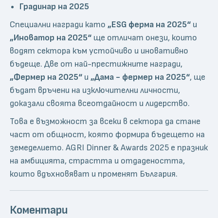
Градинар на 2025
Специални награди като
„ESG ферма на 2025“
и
„Иноватор на 2025“
ще отличат онези, които
водят сектора към устойчиво и иновативно
бъдеще. Две от най-престижните награди,
„Фермер на 2025“
и
„Дама - фермер на 2025“
, ще
бъдат връчени на изключителни личности,
доказали своята всеотдайност и лидерство.
Това е възможност за всеки в сектора да стане
част от общност, която формира бъдещето на
земеделието. AGRI Dinner & Awards 2025 е празник
на амбицията, страстта и отдадеността,
които вдъхновяват и променят България.
Коментари