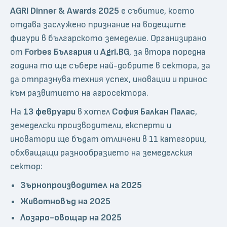
AGRI Dinner & Awards 2025
е събитие, което
отдава заслужено признание на водещите
фигури в българското земеделие. Организирано
от
Forbes България
и
Agri.BG
, за втора поредна
година то ще събере най-добрите в сектора, за
да отпразнува техния успех, иновации и принос
към развитието на агросектора.
На
13 февруари
в хотел
София Балкан Палас
,
земеделски производители, експерти и
иноватори ще бъдат отличени в 11 категории,
обхващащи разнообразието на земеделския
сектор:
Зърнопроизводител на 2025
Животновъд на 2025
Лозаро-овощар на 2025