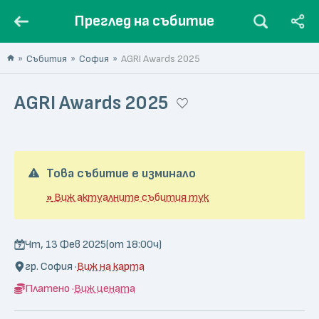
Преглед на събитие
Събития
София
AGRI Awards 2025
AGRI Awards 2025
Това събитие е изминало
»
Виж актуалните събития тук
Чт, 13 Фев 2025
(от 18:00ч)
гр. София ·
Виж на карта
Платено ·
Виж цената