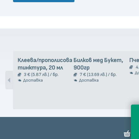
Клеева/прополисова
Билков мед Букет,
Пче
тинктура, 20 мл
900гр
4
Д
3 € (5.87 лв.) / бр.
7 € (13.69 лв.) / бр.
Доставка
Доставка