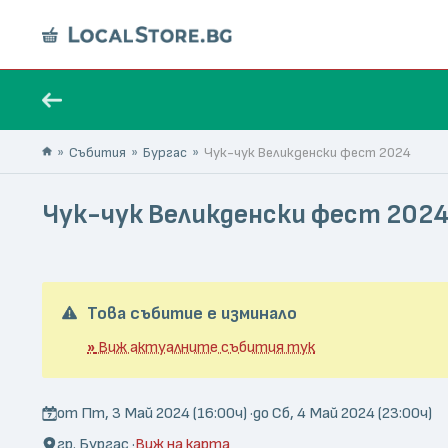
Събития
Бургас
Чук-чук Великденски фест 2024
Чук-чук Великденски фест 202
Това събитие е изминало
»
Виж актуалните събития тук
от Пт, 3 Май 2024 (16:00ч) ·
до Сб, 4 Май 2024 (23:00ч)
гр. Бургас ·
Виж на карта