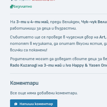
Безплатно
На
3-ти и 4-ти май
, преди Великден,
Чук-чук Вел
работилници за деца и възрастни.
Събитието ще се проведе в чудесния двор на
Art,
потопят в музиката, да опитат вкусни ястия, да
всички са поканени!
Родителите могат да доведат своите деца за ве
Rado Kuzanagi на 3-ти май
и
Ivo Happy & Yasen On
Коментари
Все още няма добавени коментари.
Напиши коментар