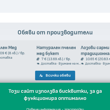
Обяви от производители
лен Мед
Натурален пчелен
Лозови сарми
.09 € (8 лв.) / бр.
мед букет
традиционна
оставка
7 € (13.69 лв.) / бр.
гръцка рецеп
10.65 € (20.83 л
Доставка · Взимане на място
Доставка · Взиман
Всички обяви
Този сайт използва бисквитки, за да
функционира оптимално
Повече информация
·
Настройки