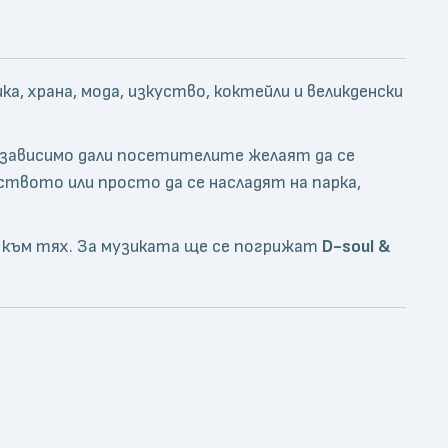
ка, храна, мода, изкуство, коктейли и великденски
езависимо дали посетителите желаят да се
ството или просто да се насладят на парка,
т към тях. За музиката ще се погрижат
D-soul &