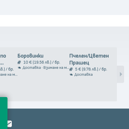
 по
Боровинки
Пчелен/Цветен
Чес
10 € (19.56 лв.) / бр.
Прашец
9
Доставка · Взимане на място
Д
та 2кг.
в.) / бр.
5 € (9.78 лв.) / бр.
е на място
Доставка