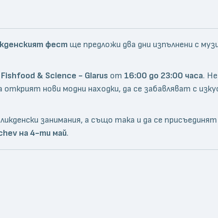
икденският фест
ще предложи два дни изпълнени с музи
 Fishfood & Science - Glarus
от
16:00 до 23:00 часа
. Н
 открият нови модни находки, да се забавляват с изку
ликденски занимания, а също така и да се присъединя
chev на 4-ти май
.