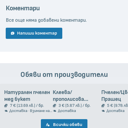
Коментари
Все още няма добавени коментари.
Напиши коментар
Обяви от производители
Натурален пчелен
Клеева/
Пчелен/Ц
мед букет
прополисова
Прашец
7 € (13.69 лв.) / бр.
тинктура, 20 мл
3 € (5.87 лв.) / бр.
5 € (9.78 лв.
Доставка · Взимане на място
Доставка
Доставка
Всички обяви