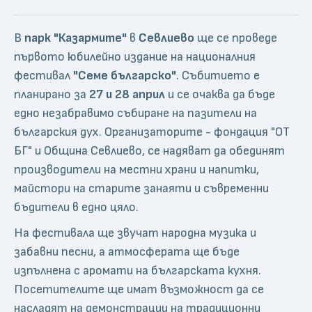
В
парк "Казармите"
в
Севлиево
ще се проведе
първото юбилейно издание на националния
фестивал
"Семе българско"
. Събитието е
планирано за
27 и 28 април
и се очаква да бъде
едно незабравимо събиране на пазители на
българския дух. Организаторите - фондация "ОТ
БГ" и Община Севлиево, се надяват да обединят
производители на местни храни и напитки,
майстори на старите занаяти и съвременни
бъдители в едно цяло.
На фестивала ще звучат народна музика и
забавни песни, а атмосферата ще бъде
изпълнена с аромати на българската кухня.
Посетителите ще имат възможност да се
насладят на демонстрации на традиционни