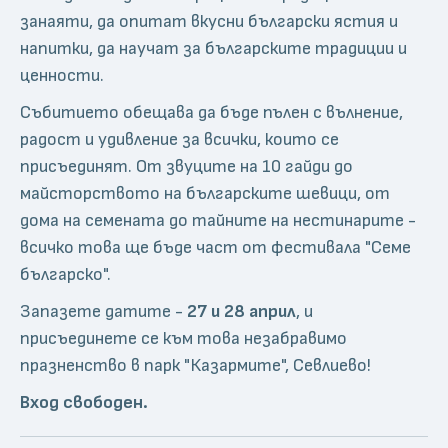
занаяти, да опитат вкусни български ястия и
напитки, да научат за българските традиции и
ценности.
Събитието обещава да бъде пълен с вълнение,
радост и удивление за всички, които се
присъединят. От звуците на 10 гайди до
майсторството на българските шевици, от
дома на семената до тайните на нестинарите -
всичко това ще бъде част от фестивала "Семе
българско".
Запазете датите -
27 и 28 април
, и
присъединете се към това незабравимо
празненство в парк "Казармите", Севлиево!
Вход свободен.