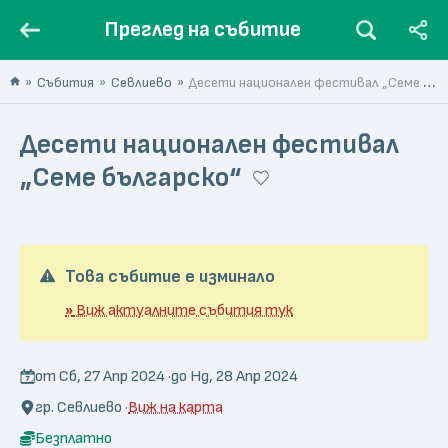
Преглед на събитие
Събития
Севлиево
Десети национален фестивал „Семе българско“
Десети национален фестивал
„Семе българско“
Това събитие е изминало
»
Виж актуалните събития тук
от Сб, 27 Апр 2024 ·
до Нд, 28 Апр 2024
гр. Севлиево ·
Виж на карта
Безплатно