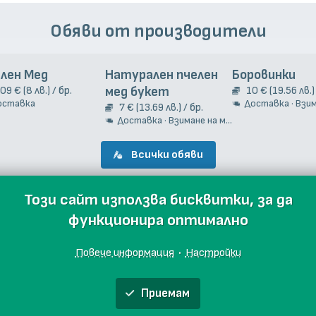
Обяви от производители
лен Мед
Натурален пчелен
Боровинки
.09 € (8 лв.) / бр.
мед букет
10 € (19.56 лв.) 
оставка
Доставка · Взиман
7 € (13.69 лв.) / бр.
Доставка · Взимане на място
Всички обяви
Този сайт използва бисквитки, за да
функционира оптимално
Повече информация
·
Настройки
Приемам