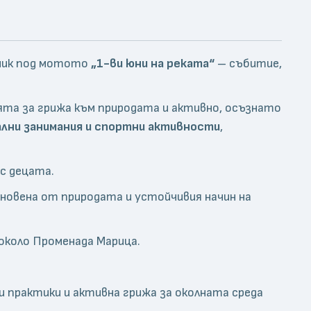
азник под мотото
„1-ви юни на реката“
– събитие,
еята за грижа към природата и активно, осъзнато
ални занимания и спортни активности
,
с децата.
хновена от природата и устойчивия начин на
 около Променада Марица.
и практики и активна грижа за околната среда