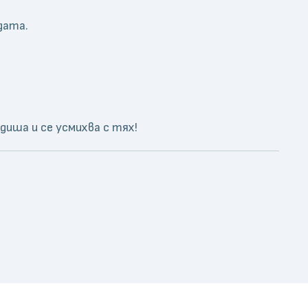
дата.
иша и се усмихва с тях!