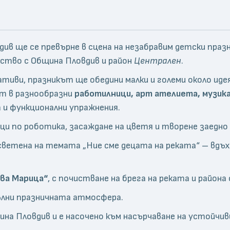
овдив ще се превърне в сцена на незабравим детски пр
ство с Община Пловдив и район
Централен
.
иативи, празникът ще обедини малки и големи около ид
т в разнообразни
работилници, арт ателиета, музик
 и функционални упражнения.
ци по роботика, засаждане на цветя и творене заедно 
осветена на темата „Ние сме децата на реката“ – вдъ
ва Марица“
, с почистване на брега на реката и района
ълни празничната атмосфера.
на Пловдив и е насочено към насърчаване на устойчив