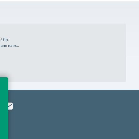
/ бр.
е на място