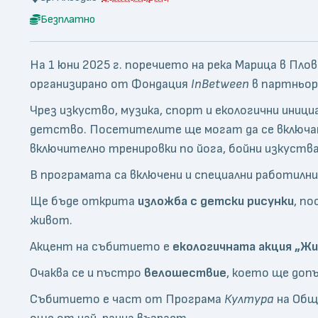
Безплатно
На 1 юни 2025 г. поречието на река Марица в Пл
организирано от Фондация
InBetween
в партньор
Чрез изкуство, музика, спорт и екологични иниц
детство. Посетителите ще могат да се включа
включително тренировки по йога, бойни изкуства
В програмата са включени и специални работилни
Ще бъде открита
изложба с детски рисунки
, п
живот.
Акцент на събитието е
екологичната акция „Жи
Очаква се и пъстро
велошествие
, което ще доп
Събитието е част от Програма
Култура
на Общи