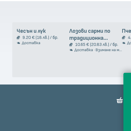
Чесън и лук
Лозови сарми по
Пче
9.20 € (18 лв.) / бр.
традиционна
4
Доставка
Д
гръцка рецепта 2кг.
10.65 € (20.83 лв.) / бр.
Доставка · Взимане на място