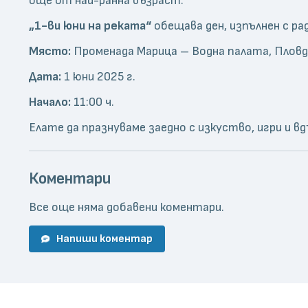
още от най-ранна възраст.
„1-ви юни на реката“
обещава ден, изпълнен с ра
Място:
Променада Марица – Водна палата, Пловд
Дата:
1 юни 2025 г.
Начало:
11:00 ч.
Елате да празнуваме заедно с изкуство, игри и 
Коментари
Все още няма добавени коментари.
Напиши коментар