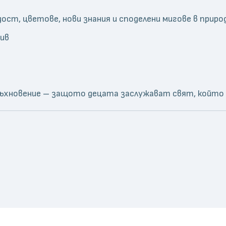
дост, цветове, нови знания и споделени мигове в приро
ив
вдъхновение – защото децата заслужават свят, който д