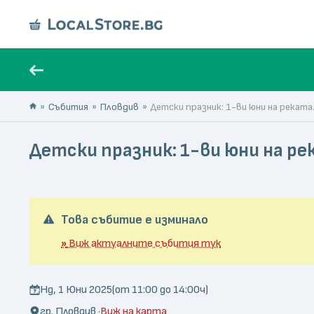
Събития
Пловдив
Детски празник: 1-ви юни на реката
Детски празник: 1-ви юни на р
Това събитие е изминало
»
Виж актуалните събития тук
Нд, 1 Юни 2025
(от 11:00 до 14:00ч)
гр. Пловдив ·
Виж на карта