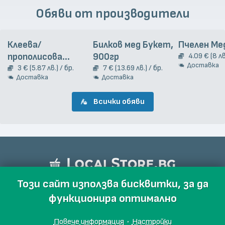
Обяви от производители
Клеева/
Билков мед Букет,
Пчелен Ме
прополисова
900гр
4.09 € (8 лв
Доставка
тинктура, 20 мл
3 € (5.87 лв.) / бр.
7 € (13.69 лв.) / бр.
Доставка
Доставка
Всички обяви
Този сайт използва бисквитки, за да
функционира оптимално
Повече информация
·
Настройки