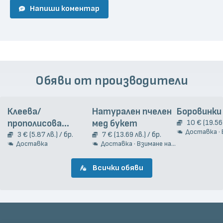
Напиши коментар
Обяви от производители
Клеева/
Натурален пчелен
Боровинки
прополисова
мед букет
10 € (19.56 
Доставка · Взи
тинктура, 20 мл
3 € (5.87 лв.) / бр.
7 € (13.69 лв.) / бр.
Доставка
Доставка · Взимане на място
Всички обяви