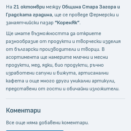
На
21 октомври
между
Община Стара Загора и
Градската градина
, ще се проведе Фермерски и
занаятчийски пазар
“КоренЯк”
.
Ще имате възможността да откриете
разнообразие от продукти и творчески изделия
от български производители и творци. В
асортимента ще намерите млечни и месни
продукти, мед, ядки, био продукти, ръчно
изработени сапуни и бижута, артисанални
кафета и още много други уникални артикули,
представени от гости и обичайни изложители.
Коментари
Все още няма добавени коментари.