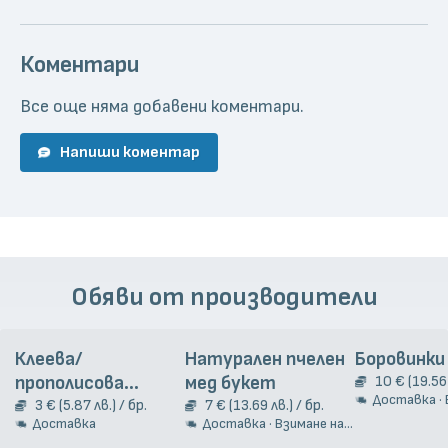
Коментари
Все още няма добавени коментари.
Напиши коментар
Обяви от производители
Клеева/
Натурален пчелен
Боровинки
прополисова
мед букет
10 € (19.56 
Доставка · Взи
тинктура, 20 мл
3 € (5.87 лв.) / бр.
7 € (13.69 лв.) / бр.
Доставка
Доставка · Взимане на място