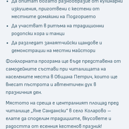
Да опитат богато разнообразие от кулинарни
изкушения, приготвени с кестени от
местните домакини на Подгорието
Да участват в ритъма на традиционни
родопски хора и танци
Да разгледат занаятчийски щандове и
демонстрации на местни майстори
Фолклорната програма ще бъде представена от
самодейните състави при читалищата на
населените места в Община Петрич, които ще
внесат пъстрота и автентичен дух в
празничния ден.
Мястото на среща е централният площад пред
читалище „Яне Сандански“ в село Коларово –
елате да споделим традициите, вкусовете и
радостта от есенния кестенов празник!