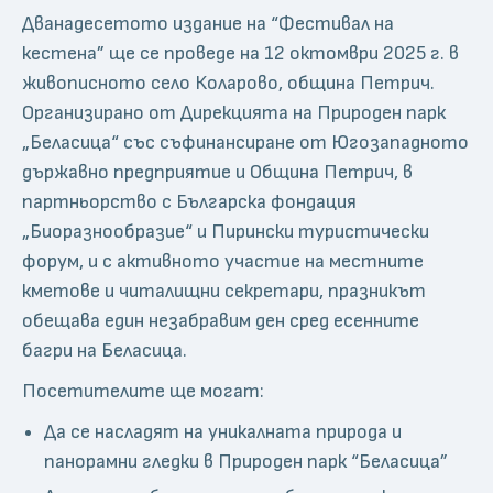
Дванадесетото издание на “Фестивал на
кестена” ще се проведе на 12 октомври 2025 г. в
живописното село Коларово, община Петрич.
Организирано от Дирекцията на Природен парк
„Беласица“ със съфинансиране от Югозападното
държавно предприятие и Община Петрич, в
партньорство с Българска фондация
„Биоразнообразие“ и Пирински туристически
форум, и с активното участие на местните
кметове и читалищни секретари, празникът
обещава един незабравим ден сред есенните
багри на Беласица.
Посетителите ще могат:
Да се насладят на уникалната природа и
панорамни гледки в Природен парк “Беласица”