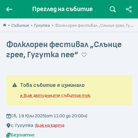
Преглед на събитие
Събития
Гугутка
Фолклорен фестивал „Слънце грее, Гугутка пее“
Фолклорен фестивал „Слънце
грее, Гугутка пее“
Това събитие е изминало
»
Виж актуалните събития тук
Сб, 19 Юли 2025
(от 11:00 до 20:00ч)
с. Гугутка ·
Виж на карта
Безплатно