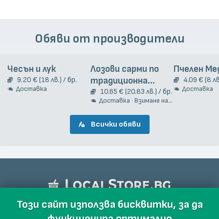
Обяви от производители
Чесън и лук
Лозови сарми по
Пчелен Ме
9.20 € (18 лв.) / бр.
традиционна
4.09 € (8 лв
Доставка
Доставка
гръцка рецепта
10.65 € (20.83 лв.) / бр.
Доставка · Взимане на място
2кг.
Всички обяви
Този сайт използва бисквитки, за да
функционира оптимално