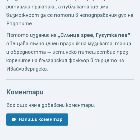
ритуални практики, а публиката ще има
възможност да се потопи в неподправения дух на
Родопите.
Петото издание на
„Слънце грее, Гугутка пее“
обещава пълноценен празник на музиката, танца
и обредността – истинско пътешествие през
корените на българския фолклор в сърцето на
Ивайловградско.
Коментари
Все още няма добавени коментари.
Напиши коментар