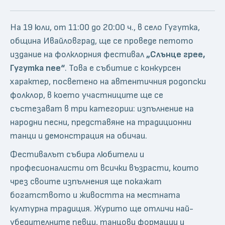
На 19 юли, от 11:00 до 20:00 ч., в село Гугутка,
община Ивайловград, ще се проведе петото
издание на фолклорния фестивал
„Слънце грее,
Гугутка пее“
. Това е събитие с конкурсен
характер, посветено на автентичния родопски
фолклор, в което участниците ще се
състезават в три категории: изпълнение на
народни песни, представяне на традиционни
танци и демонстрация на обичаи.
Фестивалът събира любители и
професионалисти от всички възрасти, които
чрез своите изпълнения ще покажат
богатството и живостта на местната
културна традиция. Журито ще отличи най-
убедителните певци, танцови формации и