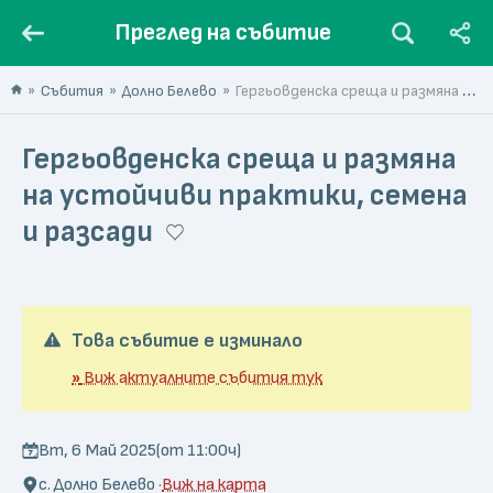
Преглед на събитие
Събития
Долно Белево
Гергьовденска среща и размяна на устойчиви практики, семена и разсади
Гергьовденска среща и размяна
на устойчиви практики, семена
и разсади
Това събитие е изминало
»
Виж актуалните събития тук
Вт, 6 Май 2025
(от 11:00ч)
с. Долно Белево ·
Виж на карта