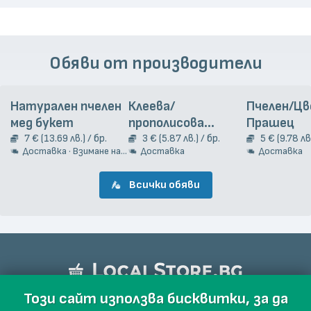
Обяви от производители
Натурален пчелен
Клеева/
Пчелен/Ц
мед букет
прополисова
Прашец
7 € (13.69 лв.) / бр.
тинктура, 20 мл
3 € (5.87 лв.) / бр.
5 € (9.78 лв.
Доставка · Взимане на място
Доставка
Доставка
Всички обяви
Този сайт използва бисквитки, за да