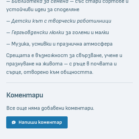
–
Библиотека за семена
– със стари сортове и
устойчиви идеи за споделяне
–
Детски кът с творчески работилници
–
Гергьовденски люлки
за големи и малки
– Музика, усмивки и празнична атмосфера
Срещата е възможност за свързване, учене и
празнуване на живота – с ръце в почвата и
сърце, отворено към общността.
Коментари
Все още няма добавени коментари.
Напиши коментар