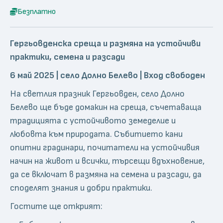
Безплатно
Гергьовденска среща и размяна на устойчиви
практики, семена и разсади
6 май 2025 | село Долно Белево | Вход свободен
На светлия празник Гергьовден, село Долно
Белево ще бъде домакин на среща, съчетаваща
традицията с устойчивото земеделие и
любовта към природата. Събитието кани
опитни градинари, почитатели на устойчивия
начин на живот и всички, търсещи вдъхновение,
да се включат в размяна на семена и разсади, да
споделят знания и добри практики.
Гостите ще открият: