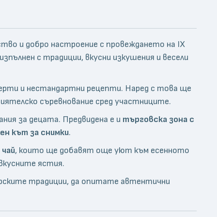
ество и добро настроение с провеждането на IX
изпълнен с традиции, вкусни изкушения и весели
серти и нестандартни рецепти. Наред с това ще
приятелско съревнование сред участниците.
мания за децата. Предвидена е и
търговска зона с
ен кът за снимки
.
 чай
, които ще добавят още уют към есенното
вкусните ястия.
арските традиции, да опитате автентични