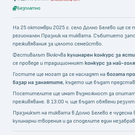
Безплатно
На 25 октомври 2025 г. село Долно Белево ще се
регионален Празник на тиквата. Събитието започв
преживявания за цялото семейство.
Фестивалът включва
кулинарен конкурс за ясти
се проведе и традиционният
конкурс за най-гол
Гостите ще могат да се насладят на
богата про
базар на занаятите
, където ще бъдат представ
Посетителите ще имат възможност да опита
преживяване. В 13:00 ч. ще бъдат обявени резу
Празникът на тиквата в Долно Белево е чудесн
кулинарни творения и да споделите един незабрав