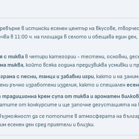
 превърне в истински есенен център на вкусове, творч
а в 11:00 ч. на площада в селото и обещава един ден, 
я с тиква
в четири категории - тестени, основни, де
яма тиква
, който всяка година предизвиква усмивки и 
грама с песни, танци и забавни игри
, както и на зани
ени ръчно изработени изделия, както и специален
есен
т
традиционна крем супа от тиква и ароматен билков
лтатите от конкурсите и ще започне дегустацията на 
а възможност да се потопите в атмосферата на бълг
им есенен ден сред приятели и близки.