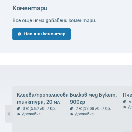
Коментари
Все още няма добавени коментари.
Напиши коментар
Клеева/прополисова
Билков мед Букет,
Пче
тинктура, 20 мл
900гр
4
Д
3 € (5.87 лв.) / бр.
7 € (13.69 лв.) / бр.
Доставка
Доставка