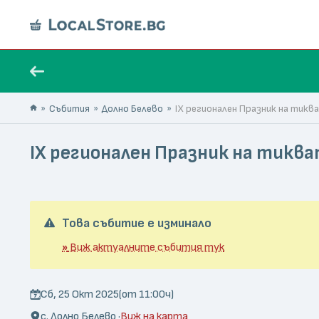
Събития
Долно Белево
IX регионален Празник на тикв
IX регионален Празник на тикв
Това събитие е изминало
»
Виж актуалните събития тук
Сб, 25 Окт 2025
(от 11:00ч)
с. Долно Белево ·
Виж на карта