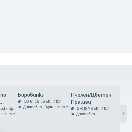
 по
Боровинки
Пчелен/Цветен
Чес
10 € (19.56 лв.) / бр.
Прашец
9
Доставка · Взимане на място
Д
та 2кг.
в.) / бр.
5 € (9.78 лв.) / бр.
е на място
Доставка