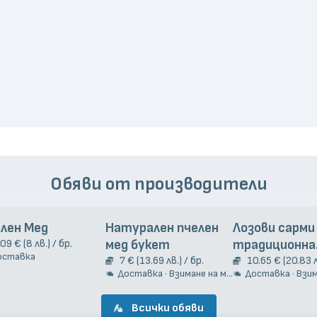
Обяви от производители
лен Мед
Натурален пчелен
Лозови сарми
.09 € (8 лв.) / бр.
мед букет
традиционна
оставка
7 € (13.69 лв.) / бр.
гръцка рецеп
10.65 € (20.83 л
Доставка · Взимане на място
Доставка · Взиман
Всички обяви