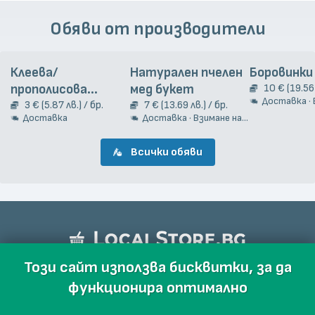
Обяви от производители
Клеева/
Натурален пчелен
Боровинки
прополисова
мед букет
10 € (19.56 
Доставка · Взи
тинктура, 20 мл
3 € (5.87 лв.) / бр.
7 € (13.69 лв.) / бр.
Доставка
Доставка · Взимане на място
Всички обяви
Този сайт използва бисквитки, за да
функционира оптимално