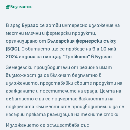
Безплатно
В град
Бургас
се готви интересно изложение на
местни млечни и фермерски продукти,
организирано от
Българския фермерски съюз
(БФС)
. Събитието ще се проведе на
9 и 10 май
2024 година
на
площад "Тройката" в Бургас
.
Земеделски производители от региона имат
възможност да се включат безплатно в
изложението, представяйки своите продукти на
гражданите и посетителите на града. Целта на
събитието е да се подчертае важността на
подкрепата към местните производители и да се
насърчи пряката реализация на техните стоки.
Изложението се осъществява със