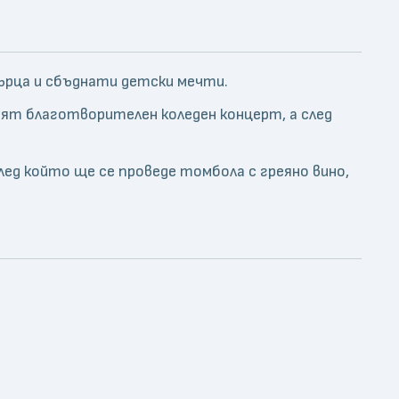
сърца и сбъднати детски мечти.
т благотворителен коледен концерт, а след
след който ще се проведе томбола с греяно вино,