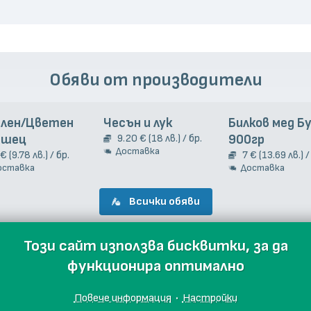
Обяви от производители
елен/Цветен
Чесън и лук
Билков мед Б
ашец
9.20 € (18 лв.) / бр.
900гр
Доставка
 € (9.78 лв.) / бр.
7 € (13.69 лв.) /
оставка
Доставка
Всички обяви
Този сайт използва бисквитки, за да
функционира оптимално
Повече информация
·
Настройки