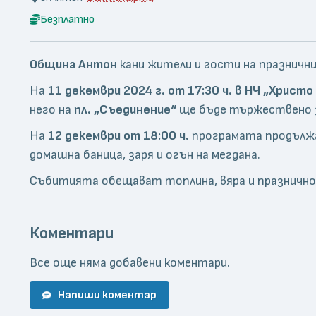
Безплатно
Община Антон
кани жители и гости на празнични
На
11 декември 2024 г. от 17:30 ч. в НЧ „Христ
него на
пл. „Съединение“
ще бъде тържествено з
На
12 декември от 18:00 ч.
програмата продължа
домашна баница, заря и огън на мегдана.
Събитията обещават топлина, вяра и празнично 
Коментари
Все още няма добавени коментари.
Напиши коментар