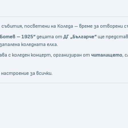
 събития, посветени на Коледа – време за отворени 
о Ботев – 1925“
децата от
ДГ „Българче“
ще представя
апалена коледната елха.
ва с коледен концерт, организиран от
читалището
, 
настроение за всички.