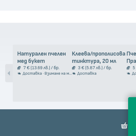
Натурален пчелен
Клеева/прополисова
Пч
мед букет
тинктура, 20 мл
Пр
7 € (13.69 лв.) / бр.
3 € (5.87 лв.) / бр.
5
Доставка · Взимане на място
Доставка
Д