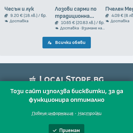
Чесън и лук
Лозови сарми по
Пчелен Ме
9.20 € (18 лв.) / бр.
традиционна
4.09 € (8 лв
Доставка
Доставка
гръцка рецепта
10.65 € (20.83 лв.) / бр.
Доставка · Взимане на място
2кг.
Всички обяви
Този сайт използва бисквитки, за да
функционира оптимално
Повече информация
·
Настройки
Приемам