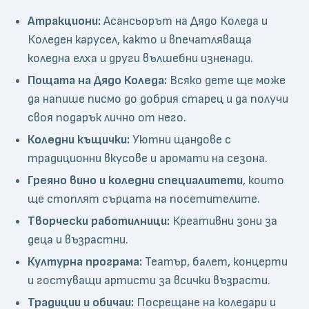
Атракциони:
Асансьорът на Дядо Коледа и
Коледен карусел, както и впечатляваща
коледна елха и други вълшебни изненади.
Пощата на Дядо Коледа:
Всяко дете ще може
да напише писмо до добрия старец и да получи
своя подарък лично от него.
Коледни къщички:
Уютни щандове с
традиционни вкусове и аромати на сезона.
Греяно вино и коледни специалитети
, които
ще стоплят сърцата на посетителите.
Творчески работилници:
Креативни зони за
деца и възрастни.
Културна програма:
Театър, балет, концерти
и гостуващи артисти за всички възрасти.
Традиции и обичаи:
Посрещане на коледари и