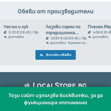
Обяви от производители
Чесън и лук
Лозови сарми по
Пчелен Ме
9.20 € (18 лв.) / бр.
традиционна
4.09 € (8 лв
Доставка
Доставка
гръцка рецепта
10.65 € (20.83 лв.) / бр.
Доставка · Взимане на място
2кг.
Всички обяви
Този сайт използва бисквитки, за да
функционира оптимално