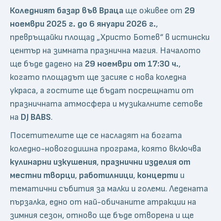
Коледният базар във Враца
ще оживее от
29
ноември 2025 г. до 6 януари 2026 г.
,
превръщайки площад „Христо Ботев“ в истински
център на зимната празнична магия. Началото
ще бъде дадено на
29 ноември от 17:30 ч.
,
когато площадът ще засияе с нова коледна
украса, а гостите ще бъдат посрещнати от
празничната атмосфера и музикалните сетове
на
DJ BABS
.
Посетителите ще се насладят на богата
коледно-новогодишна програма, която включва
кулинарни изкушения
,
празнични изделия от
местни творци
,
работилници
,
концерти
и
тематични събития за малки и големи. Ледената
пързалка, едно от най-обичаните атракции на
зимния сезон, отново ще бъде отворена и ще