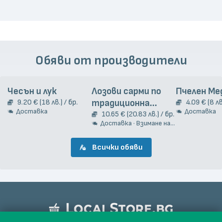
Обяви от производители
Чесън и лук
Лозови сарми по
Пчелен Ме
9.20 € (18 лв.) / бр.
традиционна
4.09 € (8 лв
Доставка
Доставка
гръцка рецепта
10.65 € (20.83 лв.) / бр.
Доставка · Взимане на място
2кг.
Всички обяви