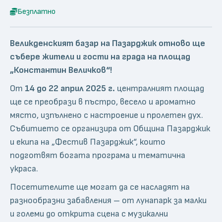
Безплатно
Великденският базар на Пазарджик отново ще
събере жители и гости на града на площад
„Константин Величков“!
От
14 до 22 април 2025 г.
централният площад
ще се преобрази в пъстро, весело и ароматно
място, изпълнено с настроение и пролетен дух.
Събитието се организира от Община Пазарджик
и екипа на „Фестив Пазарджик“, които
подготвят богата програма и тематична
украса.
Посетителите ще могат да се насладят на
разнообразни забавления – от лунапарк за малки
и големи до открита сцена с музикални