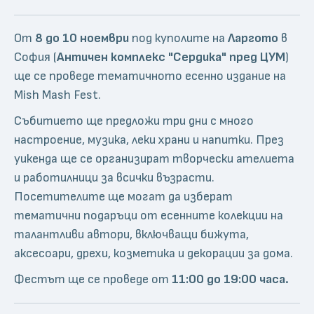
От
8 до 10 ноември
под куполите на
Ларгото
в
София (
Античен комплекс "Сердика" пред ЦУМ
)
ще се проведе тематичното есенно издание на
Mish Mash Fest.
Събитието ще предложи три дни с много
настроение, музика, леки храни и напитки. През
уикенда ще се организират творчески ателиета
и работилници за всички възрасти.
Посетителите ще могат да изберат
тематични подаръци от есенните колекции на
талантливи автори, включващи бижута,
аксесоари, дрехи, козметика и декорации за дома.
Фестът ще се проведе от
11:00 до 19:00 часа.