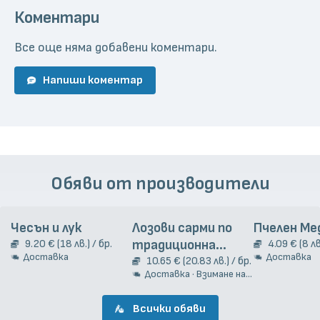
Коментари
Все още няма добавени коментари.
Напиши коментар
Обяви от производители
Чесън и лук
Лозови сарми по
Пчелен Ме
9.20 € (18 лв.) / бр.
традиционна
4.09 € (8 лв
Доставка
Доставка
гръцка рецепта
10.65 € (20.83 лв.) / бр.
Доставка · Взимане на място
2кг.
Всички обяви