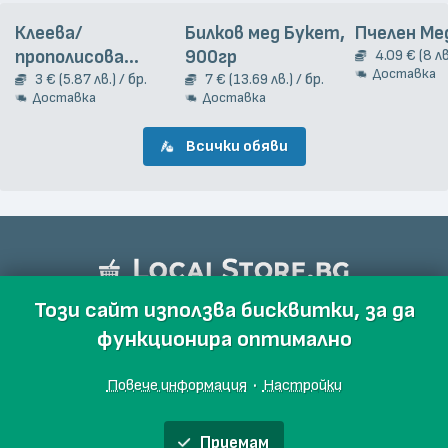
Клеева/
Билков мед Букет,
Пчелен Ме
прополисова
900гр
4.09 € (8 лв
Доставка
тинктура, 20 мл
3 € (5.87 лв.) / бр.
7 € (13.69 лв.) / бр.
Доставка
Доставка
Всички обяви
Този сайт използва бисквитки, за да
функционира оптимално
Повече информация
·
Настройки
Приемам