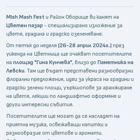
Mish Mash Fest
и Район Оборище ви канят на
Цветен пазар
- специализирано изложение за
цветя, градина и градско озеленяване.
От петък до неделя
(26-28 април 2024г.)
през
уикенда на Цветница ще очакват посетителите
на
площад "Гина Кунчева"
, близо до
Паметника на
Левски
. Там ще бъдат представени разнообразни
флорални предложения, идеи за украса на градини и
градски зелени площи, уъркшопове за аранжиране
на цветя, лекции по ландшафтно оформяне и
други интересни събития.
Посетителите ще могат да се насладят на
приятна музика, освежаващи напитки и
разнообразие от цветове и аромати.