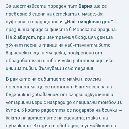
За шестнайсети пореден път
Варна
ще се
превърне в сцена на детската и младежка
еуфория с традиционния
„Най-сладкият ден“
–
празнична градска фиеста в Морската градина.
На
2 август
, при централния вход, цял ден ще
звучат песни и танци на най-талантливите
варненски деца и младежи, подкрепени от
образователни и творчески работилници, еко
инициативи и вълнуващи състезания.
В рамките на събитието малки и големи
посетители ще се потопят в атмосфера на
безгрижно забавление: от сладки изкушения и
лотарийни игри с награди до специални томболи и
купон, в който радостта се подарява на всички –
както на артистите на сцената, така и на
публиката. Входът е свободен, а усмивките са