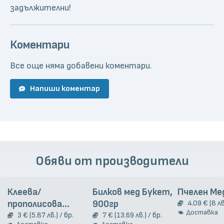
задължителни!
Коментари
Все още няма добавени коментари.
Напиши коментар
Обяви от производители
Клеева/
Билков мед Букет,
Пчелен Ме
прополисова
900гр
4.09 € (8 лв
Доставка
тинктура, 20 мл
3 € (5.87 лв.) / бр.
7 € (13.69 лв.) / бр.