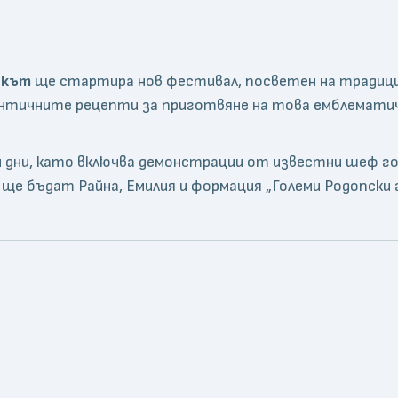
 кът
ще стартира нов фестивал, посветен на традици
нтичните рецепти за приготвяне на това емблематич
дни, като включва демонстрации от известни шеф гот
ще бъдат Райна, Емилия и формация „Големи Родопски г