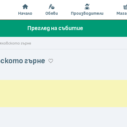
Начало
Обяви
Производители
Мага
Преглед на събитие
ряховското гърне
вското гърне