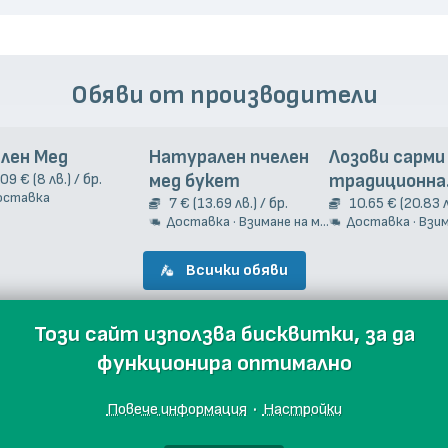
Обяви от производители
лен Мед
Натурален пчелен
Лозови сарми
.09 € (8 лв.) / бр.
мед букет
традиционна
оставка
7 € (13.69 лв.) / бр.
гръцка рецеп
10.65 € (20.83 л
Доставка · Взимане на място
Доставка · Взиман
Всички обяви
Този сайт използва бисквитки, за да
функционира оптимално
Повече информация
·
Настройки