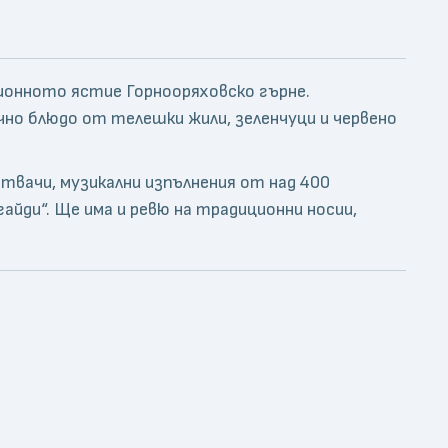
онното ястие Горнооряховско гърне.
но блюдо от телешки жили, зеленчуци и червено
вачи, музикални изпълнения от над 400
айди“. Ще има и ревю на традиционни носии,