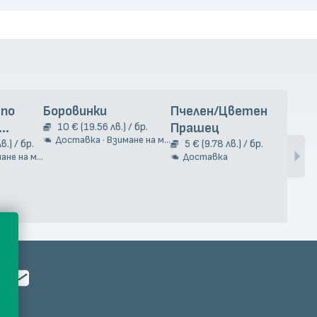
 по
Боровинки
Пчелен/Цветен
Чес
10 € (19.56 лв.) / бр.
Прашец
9
Доставка · Взимане на място
Д
та 2кг.
в.) / бр.
5 € (9.78 лв.) / бр.
е на място
Доставка