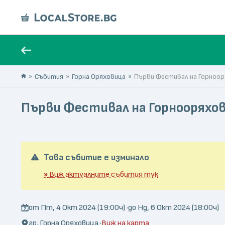
Събития
Горна Оряховица
Първи Фестивал на Горноо
Първи Фестивал на Горнооряхо
Това събитие е изминало
»
Виж актуалните събития тук
от Пт, 4 Окт 2024 (19:00ч) ·
до Нд, 6 Окт 2024 (18:00ч)
гр. Горна Оряховица ·
Виж на карта