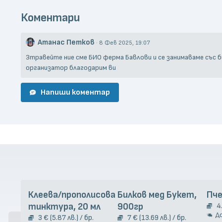
Коментари
Атанас Петков
· 8 Фев 2025, 19:07
Зтравейте ние сме БИО ферма Бавлови и се занимаваме със 
организатор благодарим ви
Напиши коментар
Клеева/прополисова
Билков мед Букет,
Пче
тинктура, 20 мл
900гр
4
Д
3 € (5.87 лв.) / бр.
7 € (13.69 лв.) / бр.