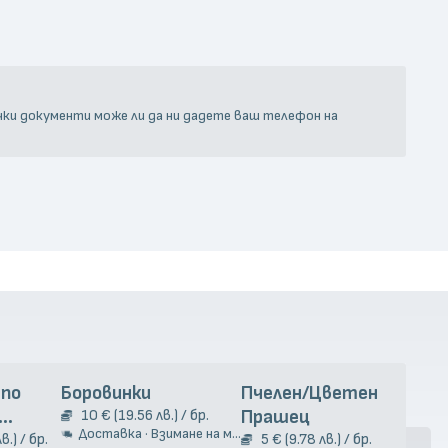
чки документи може ли да ни дадете ваш телефон на
 по
Боровинки
Пчелен/Цветен
Чес
10 € (19.56 лв.) / бр.
Прашец
9
Доставка · Взимане на място
Д
та 2кг.
в.) / бр.
5 € (9.78 лв.) / бр.