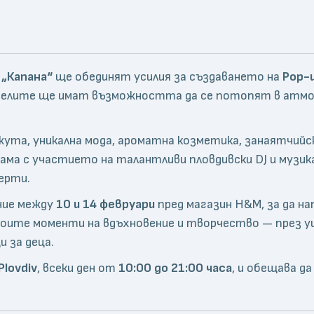
 „Капана“
ще обединят усилия за създаването на
Pop-u
телите ще имат възможността да се потопят в атмо
ута, уникална мода, ароматна козметика, занаятчийск
ама с участието на талантливи пловдивски DJ и музи
ерти.
ние между
10 и 14 февруари
пред магазин H&M, за да на
те моменти на вдъхновение и творчество — през уике
 за деца.
Plovdiv
, всеки ден от
10:00 до 21:00 часа
, и обещава д