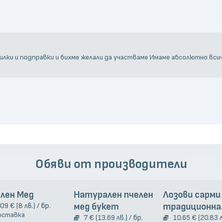
билки и подправки и бихме желали да участваме Имаме абсолютно вси
Обяви от производители
лен Мед
Натурален пчелен
Лозови сарми
.09 € (8 лв.) / бр.
мед букет
традиционна
оставка
7 € (13.69 лв.) / бр.
гръцка рецеп
10.65 € (20.83 л