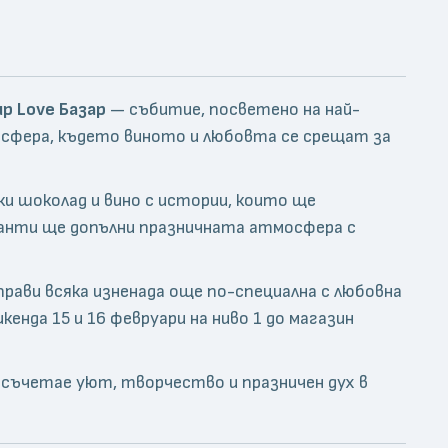
p Love Базар
— събитие, посветено на най-
сфера, където виното и любовта се срещат за
и шоколад и вино с истории, които ще
канти ще допълни празничната атмосфера с
прави всяка изненада още по-специална с любовна
нда 15 и 16 февруари на ниво 1 до магазин
а съчетае уют, творчество и празничен дух в