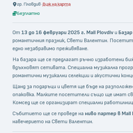
гр. Пловдив ·
Виж на карта
Безплатно
От
13 до 16 февруари 2025 г.
Mall Plovdiv
и
Базар
романтичния празник, Свети Валентин. Посети
едно незабравимо преживяване.
На базара ще се предлагат ръчно изработени биж
вдъхновят сетивата. Специална музикална прогр
романтични музикални селекции и акустични конц
Щанд за подаръци и цветя ще бъде на разположе
опаковка. Малките посетители също ще имат свои
Комсед ще се организират специални работилници
Събитието ще се проведе на
ниво партер в Mall 
навечерието на Свети Валентин.