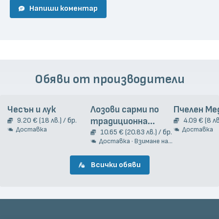
Напиши коментар
Обяви от производители
Чесън и лук
Лозови сарми по
Пчелен Ме
9.20 € (18 лв.) / бр.
традиционна
4.09 € (8 лв
Доставка
Доставка
гръцка рецепта
10.65 € (20.83 лв.) / бр.
Доставка · Взимане на място
2кг.
Всички обяви