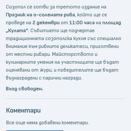
Созопол се готви за третото издание на
Празник на о-солената риба
, който ще се
проведе на
2 декември
от
11:00 часа
на
площад
„Кулата“
. Събитието ще подчертае
традиционната созополска кухня със специално
внимание към рибните деликатеси, приготвени
от местни рибари. Майсторството и
кулинарните умения на участниците ще бъдат
оценявани от жури, и победителите ще бъдат
възнаградени с парични награди.
Вход свободен.
Коментари
Все още няма добавени коментари.