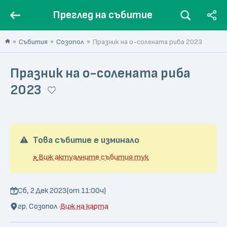
Преглед на събитие
Събития
Созопол
Празник на о-солената риба 2023
Празник на о-солената риба
2023
Това събитие е изминало
»
Виж актуалните събития тук
Сб, 2 Дек 2023
(от 11:00ч)
гр. Созопол ·
Виж на карта