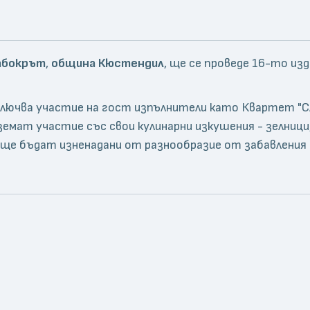
абокрът
,
община Кюстендил
, ще се проведе 16-то из
ключва участие на гост изпълнители като Квартет "С
емат участие със свои кулинарни изкушения - зелници,
 ще бъдат изненадани от разнообразие от забавления 