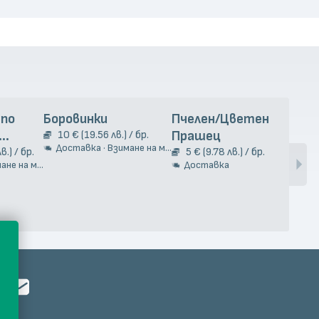
 по
Боровинки
Пчелен/Цветен
Чес
10 € (19.56 лв.) / бр.
Прашец
9
Доставка · Взимане на място
Д
та 2кг.
в.) / бр.
5 € (9.78 лв.) / бр.
е на място
Доставка