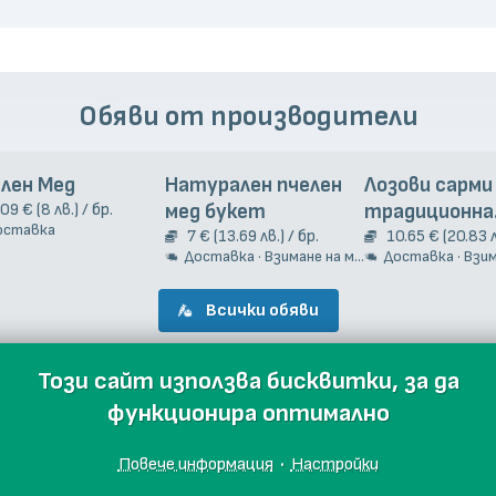
Обяви от производители
лен Мед
Натурален пчелен
Лозови сарми
.09 € (8 лв.) / бр.
мед букет
традиционна
оставка
7 € (13.69 лв.) / бр.
гръцка рецеп
10.65 € (20.83 л
Доставка · Взимане на място
Доставка · Взиман
Всички обяви
Този сайт използва бисквитки, за да
функционира оптимално
Повече информация
·
Настройки