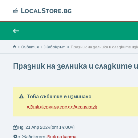
Събития
Жабокрът
Празник на зелника и сладките и
Празник на зелника и сладките
Това събитие е изминало
»
Виж актуалните събития тук
Нд, 21 Апр 2024
(от 14:00ч)
с. Жабокрът ·
Виж на карта