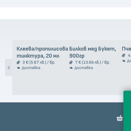
Клеева/прополисова
Билков мед Букет,
Пче
тинктура, 20 мл
900гр
4
Д
3 € (5.87 лв.) / бр.
7 € (13.69 лв.) / бр.
Доставка
Доставка