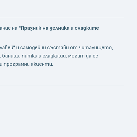
дание на
"Празник на зелника и сладките
лавей" и самодейни състави от читалището,
 баници, питки и сладкиши, могат да се
и програмни акценти.