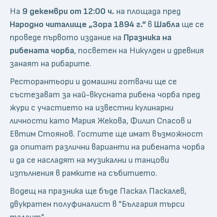
На
9 декември от 12:00 ч.
на площада пред
Народно читалище „Зора 1894 г.“
в
Шабла
ще се
проведе първото издание на
Празника на
рибената чорба
, посветен на Никулден и древния
занаят на рибарите.
Ресторантьори и домашни готвачи ще се
състезават за най-вкусната рибена чорба пред
жури с участието на известни кулинарни
личности като Мария Жекова, Филип Спасов и
Евтим Стоянов. Гостите ще имат възможност
да опитат различни варианти на рибената чорба
и да се насладят на музикални и танцови
изпълнения в рамките на събитието.
Водещ на празника ще бъде Паскал Паскалев,
двукратен полуфиналист в "България търси