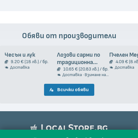
Обяви от производители
Чесън и лук
Лозови сарми по
Пчелен Ме
9.20 € (18 лв.) / бр.
традиционна
4.09 € (8 лв
Доставка
Доставка
гръцка рецепта
10.65 € (20.83 лв.) / бр.
Доставка · Взимане на място
2кг.
Всички обяви