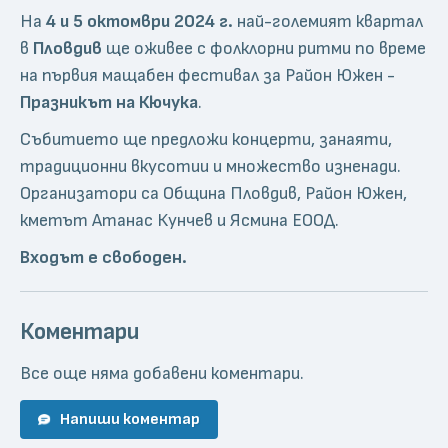
На
4 и 5 октомври 2024 г.
най-големият квартал
в
Пловдив
ще оживее с фолклорни ритми по време
на първия мащабен фестивал за Район Южен -
Празникът на Кючука
.
Събитието ще предложи концерти, занаяти,
традиционни вкусотии и множество изненади.
Организатори са Община Пловдив, Район Южен,
кметът Атанас Кунчев и Ясмина ЕООД.
Входът е свободен.
Коментари
Все още няма добавени коментари.
Напиши коментар