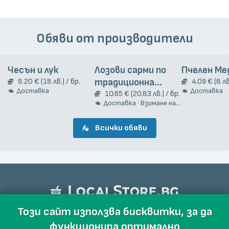
Обяви от производители
Чесън и лук
Лозови сарми по
Пчелен Ме
9.20 € (18 лв.) / бр.
традиционна
4.09 € (8 лв
Доставка
Доставка
гръцка рецепта
10.65 € (20.83 лв.) / бр.
Доставка · Взимане на място
2кг.
Всички обяви
Този сайт използва бисквитки, за да
функционира оптимално