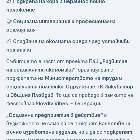
🌿
Подкрепа на хора в неравностойно
положение
🤝
Социална интеграция и професионална
реализация
🌱
Опазване на околната среда чрез устойчиви
практики
Събитието е част от проекта
П41 „Развитие
на социалната икономика“
, организиран с
подкрепата на
Министерството на труда и
социалната политика
,
Сдружение ТК Инкубатор
и
Община Пловдив
. То ще се проведе в рамките на
фестивала
Plovdiv Vibes – Генерации
.
„Социални предприятия в действие“
е
възможност не само да се открият
качествени
ръчно изработени изделия
, но и да се
подкрепят