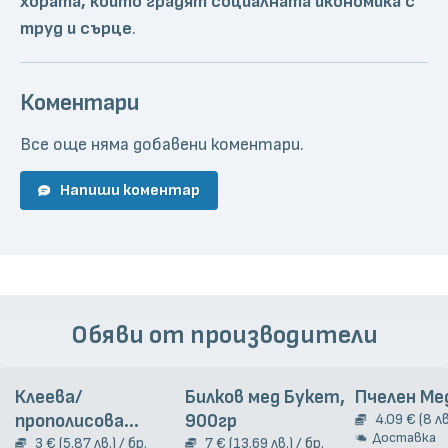
хората, които градят социалната икономика с
труд и сърце
.
Коментари
Все още няма добавени коментари.
Напиши коментар
Обяви от производители
Клеева/
Билков мед Букет,
Пчелен Ме
прополисова
900гр
4.09 € (8 лв
Доставка
тинктура, 20 мл
3 € (5.87 лв.) / бр.
7 € (13.69 лв.) / бр.