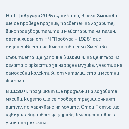
На
1 февруари 2025 г.,
събота, в село
Змейово
ще се проведе празник, посветен на лозарите,
винопроизводителите и майсторите на пелин,
организиран от НЧ "Пробуда - 1928" със
съдействието на Кметство село Змейово.
Събитието ще започне в
10:30 ч.
на центъра на
селото с оркестър за народна музика, участие на
самодейни колективи от читалището и местни
жители.
В
11:30 ч.
празникът ще продължи на лозовите
масиви, където ще се проведе традиционният
ритуал по зарязване на лозите. Отец Петър ще
извърши водосвет за здраве, благоденствие и
успешна реколта.