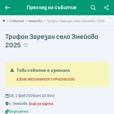
Преглед на събитие
Събития
Змейово
Трифон Зарезан село Змейово 2025
Трифон Зарезан село Змейово
2025
Това събитие е изминало
»
Виж актуалните събития тук
Сб, 1 Фев 2025
(от 10:30ч)
с. Змейово ·
Виж на карта
Безплатно