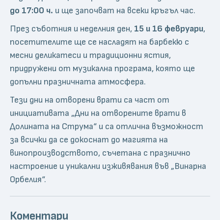
до 17:00 ч.
и ще започват на всеки кръгъл час.
През съботния и неделния ден,
15 и 16 февруари
,
посетителите ще се насладят на барбекю с
месни деликатеси и традиционни ястия,
придружени от музикална програма, която ще
допълни празничната атмосфера.
Тези дни на отворени врати са част от
инициативата „Дни на отворените врати в
Долината на Струма“ и са отлична възможност
за всички да се докоснат до магията на
винопроизводството, съчетана с празнично
настроение и уникални изживявания във „Винарна
Орбелия“.
Коментари