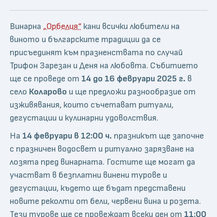
Винарна
„Орбелия“
кани всички любители на
виното и българските традиции да се
присъединят към празненствата по случай
Трифон Зарезан и Деня на любовта. Събитието
ще се проведе от
14 до 16 февруари 2025 г.
в
село
Коларово
и ще предложи разнообразие от
изживявания, които съчетават ритуали,
дегустации и кулинарни удоволствия.
На
14 февруари в 12:00 ч.
празникът ще започне
с празничен водосвет и ритуално зарязване на
лозята пред винарната. Гостите ще могат да
участват в безплатни винени турове и
дегустации, където ще бъдат представени
новите реколти от бели, червени вина и розета.
Тези турове ще се провеждат всеки ден от
11:00