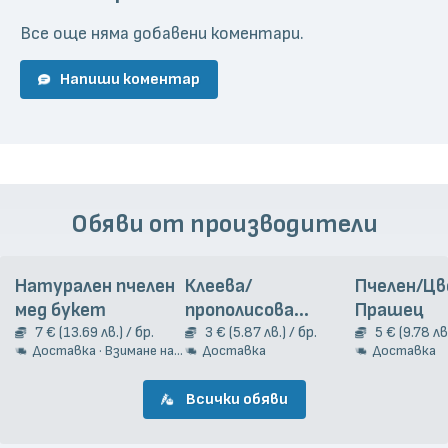
Все още няма добавени коментари.
Напиши коментар
Обяви от производители
Натурален пчелен
Клеева/
Пчелен/Ц
мед букет
прополисова
Прашец
7 € (13.69 лв.) / бр.
тинктура, 20 мл
3 € (5.87 лв.) / бр.
5 € (9.78 лв.
Доставка · Взимане на място
Доставка
Доставка
Всички обяви