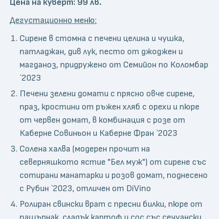
Цена на куверт: 99 лв.
Дегустационно меню:
Сирене в стомна с печени целина и чушка,
патладжан, див лук, песто от джоджен и
магданоз, придружено от Семийон по Коломбар
`2023
Печени зелени домати с прясно овче сирене,
праз, кростини от ръжен хляб с орехи и пюре
от червен домат, в комбинация с розе от
Каберне Совиньон и Каберне Фран `2023
Солена халва (модерен прочит на
северняшкото ястие "Бел муж") от сирене със
сотирани манатарки и розов домат, поднесено
с Рубин `2023, отличен от DiVino
Ролиран свински врат с пресни билки, пюре от
пащърнак, сладък картоф и сос със сечуански