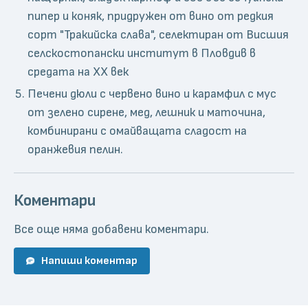
пипер и коняк, придружен от вино от редкия
сорт "Тракийска слава", селектиран от Висшия
селскостопански институт в Пловдив в
средата на ХХ век
Печени дюли с червено вино и карамфил с мус
от зелено сирене, мед, лешник и маточина,
комбинирани с омайващата сладост на
оранжевия пелин.
Коментари
Все още няма добавени коментари.
Напиши коментар