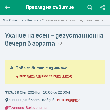
Преглед на събитие
Събития
Виница
Ухание на есен - дегустационна вечеря в гората
Ухание на есен - дегустационна
вечеря в гората
Това събитие е изминало
»
Виж актуалните събития тук
Сб, 19 Окт 2024
(от 16:00 до 22:00ч)
с. Виница (Област Пловдив) ·
Виж на карта
Платено ·
Виж цената