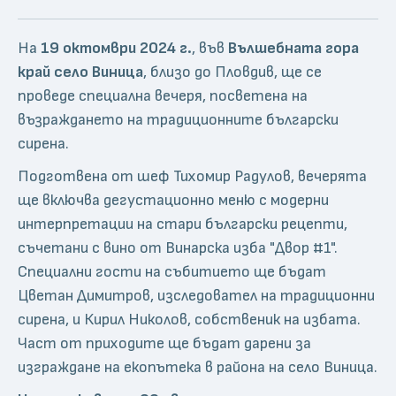
На
19 октомври 2024 г.
, във
Вълшебната гора
край село Виница
, близо до Пловдив, ще се
проведе специална вечеря, посветена на
възраждането на традиционните български
сирена.
Подготвена от шеф Тихомир Радулов, вечерята
ще включва дегустационно меню с модерни
интерпретации на стари български рецепти,
съчетани с вино от Винарска изба "Двор #1".
Специални гости на събитието ще бъдат
Цветан Димитров, изследовател на традиционни
сирена, и Кирил Николов, собственик на избата.
Част от приходите ще бъдат дарени за
изграждане на екопътека в района на село Виница.