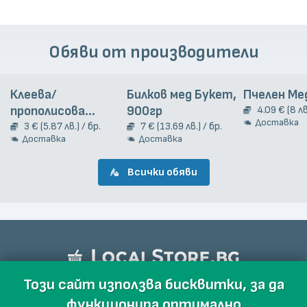
Обяви от производители
Клеева/
Билков мед Букет,
Пчелен Ме
прополисова
900гр
4.09 € (8 лв
Доставка
тинктура, 20 мл
3 € (5.87 лв.) / бр.
7 € (13.69 лв.) / бр.
Доставка
Доставка
Всички обяви
Този сайт използва бисквитки, за да
функционира оптимално