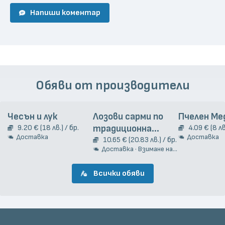
Напиши коментар
Обяви от производители
Чесън и лук
Лозови сарми по
Пчелен Ме
9.20 € (18 лв.) / бр.
традиционна
4.09 € (8 лв
Доставка
Доставка
гръцка рецепта
10.65 € (20.83 лв.) / бр.
Доставка · Взимане на място
2кг.
Всички обяви