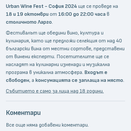
Urban Wine Fest - София 2024
ще се проведе на
18 и 19 октомври
от
16:00 до 22:00 часа
в
столичното Ларго
.
Фестивалът ще обедини вино, култура и
кулинария, като ще предложи селекция от над 40
български вина от местни сортове, представени
от винени експерти. Посетителите ще се
насладят на кулинарни изненади и музикална
програма в уникална атмосфера.
Входът е
свободен
, а
консумацията се заплаща на място
.
Събитието е само за лица над 18 години.
Коментари
Все още няма добавени коментари.