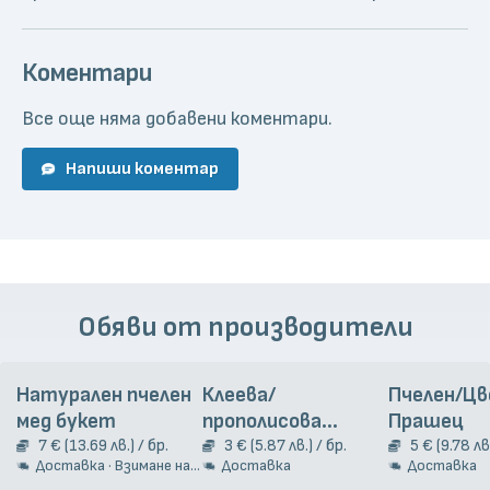
Коментари
Все още няма добавени коментари.
Напиши коментар
Обяви от производители
Натурален пчелен
Клеева/
Пчелен/Ц
мед букет
прополисова
Прашец
7 € (13.69 лв.) / бр.
тинктура, 20 мл
3 € (5.87 лв.) / бр.
5 € (9.78 лв.
Доставка · Взимане на място
Доставка
Доставка