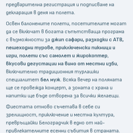
предварителна регистрация и подписване на
декларация в деня на полета.
Освен балонените полети, посетителите могат
да се включат в богата съпътстваща програма
с възможности за
джип сафари, разходки с АТВ,
пешеходни турове
,
приключенски пикници и
игри
,
полети със самолет и жирокоптер
,
вкусови дегустации на вино от местни изби
,
включително традиционния турлашки
специалитет
бел муж
. Всяка вечер на поляната
ще се провежда концерт, а зоната с храна и
напитки ще бъде отворена за всички желаещи.
Фиестата отново съчетава в себе си
зрелищност, приключение и местна култура,
превръщайки Белоградчик в едно от най-
привлекателните есенни събития в страната.