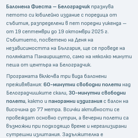
Балонена Фиеста – Белоградчик
празнува
петото си юбилейно издание с поредица от
събития, разпределени в пет поредни уикенда –
от 19 септември до 19 октомври 2025 г.
Събитието, посветено на Деня на
независимостта на България, ще се проведе на
полянката Панаирището, само на няколко минути
пеша от центъра на Белоградчик.
Програмата включва три вида балонени
преживявания:
60-минутни свободни полети
над
Белоградчишките скали,
30-минутни свободни
полети
, както и
панорамни издигания
с балон на
височина до 77 метра. Всички активности се
провеждат основно сутрин, а вечерни полети са
възможни при подходящо време и нереализирани
сутрешни излитания. Задължителна е