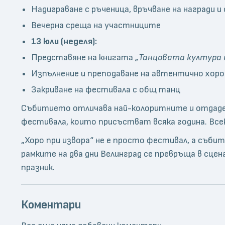
Надиграване с ръченица, връчване на награди и
Вечерна среща на участниците
13 юли (неделя):
Представяне на книгата
„Танцовата култура 
Изпълнение и преподаване на автентично хор
Закриване на фестивала с общ танц
Събитието отличава най-колоритните и отдаден
фестивала, които присъстват всяка година. Все
„Хоро при извора“ не е просто фестивал, а съби
рамките на два дни Велинград се превръща в сце
празник.
Коментари