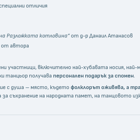
 специални отличия
на Разложката котловина“
от д-р Данаил Атанасов
о от автора
и участници, включително най-хубавата носия, най-
ки танцьор получава
персонален подарък за спомен
.
тие с душа – място, където
фолклорът оживява, а тра
на за съхранение на народната памет, на танцовото и