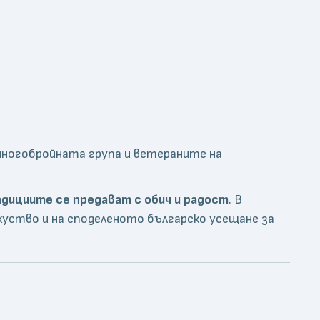
многобройната група и ветераните на
дициите се предават с обич и радост
. В
зкуство и на споделеното българско усещане за