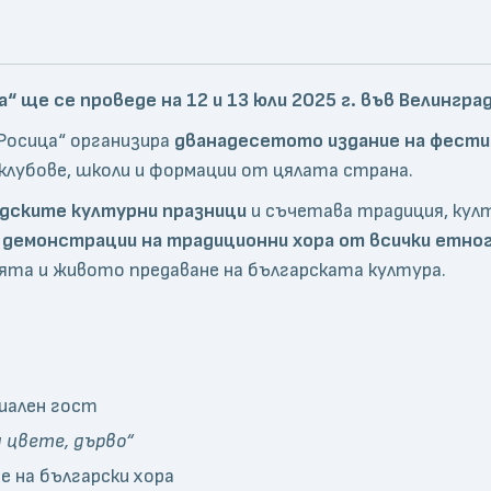
“ ще се проведе на 12 и 13 юли 2025 г. във Велингра
„Росица“ организира
дванадесетото издание на фестив
 клубове, школи и формации от цялата страна.
адските културни празници
и съчетава традиция, кул
, демонстрации на традиционни хора от всички етно
та и живото предаване на българската култура.
циален гост
и цвете, дърво“
 на български хора