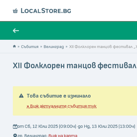
Събития
Велинград
XII Фолклорен танцов фестивал „Х
XII Фолклорен танцов фестивал 
Това събитие е изминало
»
Виж актуалните събития тук
от Сб, 12 Юли 2025 (09:00ч) ·
до Нд, 13 Юли 2025 (13:00ч)
гр. Велинград ·
Виж на карта