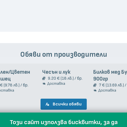
Обяви от производители
елен/Цветен
Чесън и лук
Билков мед Б
ашец
9.20 € (18 лв.) / бр.
900гр
Доставка
 € (9.78 лв.) / бр.
7 € (13.69 лв.) /
оставка
Доставка
Всички обяви
Този сайт използва бисквитки, за да