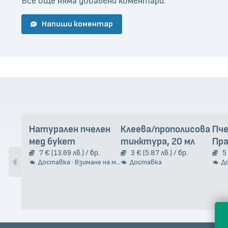
Все още няма добавени коментари.
Напиши коментар
Натурален пчелен
Клеева/прополисова
Пч
мед букет
тинктура, 20 мл
Пр
7 € (13.69 лв.) / бр.
3 € (5.87 лв.) / бр.
5
Доставка · Взимане на място
Доставка
Д