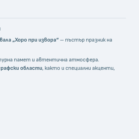
д
ала „Хоро при извора“
– пъстър празник на
турна памет и автентична атмосфера.
графски области
, както и специални акценти,