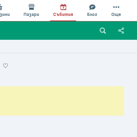
зини
Пазари
Събития
Блог
Още
5