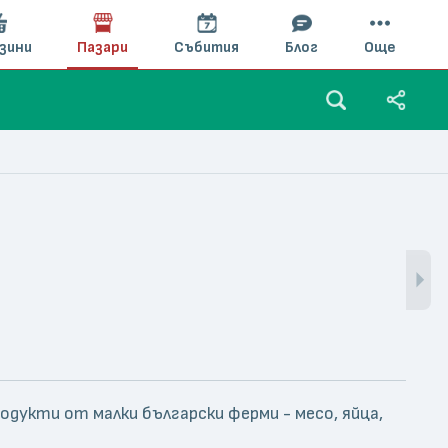
зини
Пазари
Събития
Блог
Още
одукти от малки български ферми - месо, яйца,