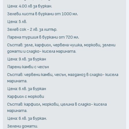
Цена: 4.00 лв за буркан.
Зелеви листа в буркани от 1000 мл.
Цена: 5 лв.
Зелев сок - 2 лв. за литър.
Парена туршия в буркани от 720 мл.
Състав: зеле, карфиол, червена чушка, моркови, зелени
домати и сладко- кисела марината.
Цена: 9 лв. за буркан
Парени камби с чесън
Състав: червени камби, чесън, магданоз в сладко- кисела
марината.
Цена: 6 лв. за буркан
Карфиол с моркови
Състав: карфиол, моркови, целина в сладко- кисела
марината.
Цена: 6 лв. за буркан.
Зелени домати.