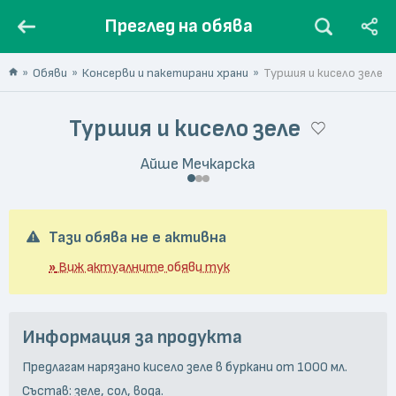
Преглед на обява
Обяви
Консерви и пакетирани храни
Туршия и кисело зеле
Туршия и кисело зеле
Айше Мечкарска
Тази обява не е активна
»
Виж актуалните обяви тук
Информация за продукта
Предлагам нарязано кисело зеле в буркани от 1000 мл.
Състав: зеле, сол, вода.