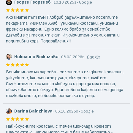
Георги Георгиев
·
·
19.10.2025г
Google
Ако имате път към Пловдив задължително посетите
пекарната. Уникален Хляб , уникални кроасани, уникални
френски макарони. Едно голямо браво за семейство
Даглови и за техният екип! Изключително усмихнати и
позитивни хора. Поздравления!!!
Николина Божилова
·
·
08.03.2026г
Google
Всичко много ми харесва - солените и сладките кроасани,
закуските, канелените рулца, еклерите, хлябът.
Служителите са много любезни и дори да има опашка,
обслужването е бързо. Единствено кафето не ми допада
толкова много, но всичко останало е супер.
Darina Baldzhieva
·
·
06.10.2025г
Google
Най-вкусните кроасани с течен шоколад и крем от
шамфъстък . Капучиното също беше невероятно -