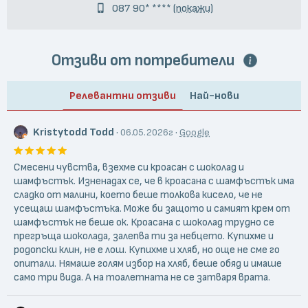
087 90* ****
(покажи)
Отзиви от потребители
Релевантни отзиви
Най-нови
Kristytodd Todd
·
·
06.05.2026г
Google
Смесени чувства, взехме си кроасан с шоколад и
шамфъстък. Изненадах се, че в кроасана с шамфъстък има
сладко от малини, което беше толкова кисело, че не
усещаш шамфъстъка. Може би защото и самият крем от
шамфъстък не беше ок. Кроасана с шоколад трудно се
прегръща шоколада, залепва ти за небцето. Купихме и
родопски клин, не е лош. Купихме и хляб, но още не сме го
опитали. Нямаше голям избор на хляб, беше обяд и имаше
само три вида. А на тоалетната не се затваря врата.