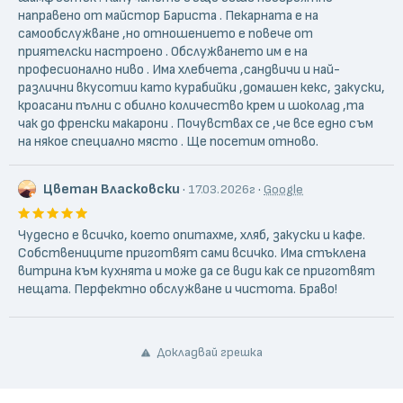
направено от майстор Бариста . Пекарната е на
самообслужване ,но отношението е повече от
приятелски настроено . Обслужването им е на
професионално ниво . Има хлебчета ,сандвичи и най-
различни вкусотии като курабийки ,домашен кекс, закуски,
кроасани пълни с обилно количество крем и шоколад ,та
чак до френски макарони . Почувствах се ,че все едно съм
на някое специално място . Ще посетим отново.
Цветан Власковски
·
·
17.03.2026г
Google
Чудесно е всичко, което опитахме, хляб, закуски и кафе.
Собствениците приготвят сами всичко. Има стъклена
витрина към кухнята и може да се види как се приготвят
нещата. Перфектно обслужване и чистота. Браво!
Докладвай грешка