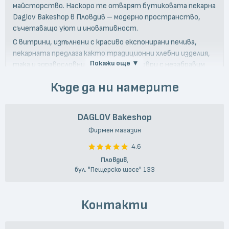
майсторство. Наскоро те отварят бутиковата пекарна
Daglov Bakeshop в Пловдив – модерно пространство,
съчетаващо уют и иновативност.
С витрини, изпълнени с красиво експонирани печива,
пекарната предлага както традиционни хлебни изделия,
Покажи още ▼
така и здравословни кулинарни шедьоври с незабравим
вкус. Мястото бързо привлича общност от
Къде да ни намерите
почитатели, които оценяват не само вкуса, но и
отдадеността на Дъглови към занаятчийството.
DAGLOV Bakeshop
Фирмен магазин
4.6
Пловдив
,
бул. "Пещерско шосе" 133
Контакти