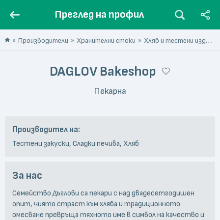
Преглед на профил
Производители
Хранителни стоки
Хляб и тестени изделия
DAGLOV Bakeshop
Пекарна
Производител на:
Тестени закуски, Сладки печива, Хляб
За нас
Семейство Дъглови са пекари с над двадесетгодишен
опит, чиято страст към хляба и традиционното
омесване превръща тяхното име в символ на качество и