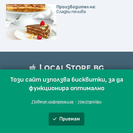
Производител на:
Сладки печива
Този сайт използва бисквитки, за да
функционира оптимално
Повече информация
·
Настройки
Приемам
Обяви
Производители
Магазини
Събития
Блог
Още