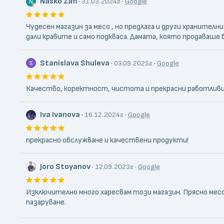
Nasko Zafi
·
·
31.03.2024г
Google
Чудесен магазин за месо , но предлага и други хранителн
дали кравите и само подкваса. Дамата, която продаваше
Stanislava Shuleva
·
·
03.09.2025г
Google
Качество, коректност, чистота и прекрасни работливи 
Iva Ivanova
·
·
16.12.2024г
Google
прекрасно обслужване и качествени продукти!
Joro Stoyanov
·
·
12.09.2023г
Google
Изключително много харесвам този магазин. Прясно мес
пазаруване.