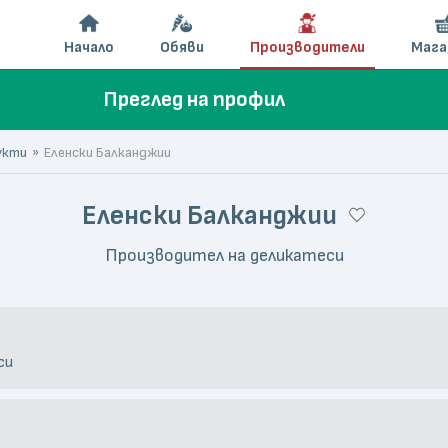
Начало
Обяви
Производители
Мага
Преглед на профил
укти
Еленски Балканджии
Еленски Балканджии
Производител на деликатеси
си