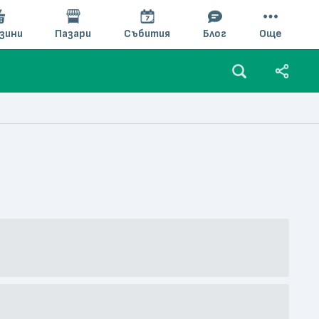
зини
Пазари
Събития
Блог
Още