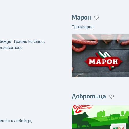
Марон
Транжорна
веждо, Трайни колбаси,
Деликатеси
Добротица
ешко и говеждо,