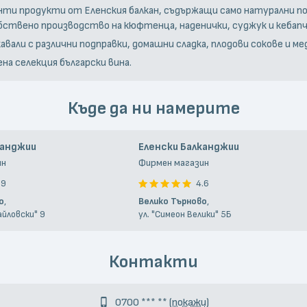
нти продукти от Еленския балкан, съдържащи само натурални по
бствено производство на кюфтенца, наденички, суджук и кебап
вали с различни подправки, домашни сладка, плодови сокове и мед
на селекция български вина.
Къде да ни намерите
канджии
Еленски Балканджии
ин
Фирмен магазин
.9
4.6
о
,
Велико Търново
,
айловски" 9
ул. "Симеон Велики" 5Б
Контакти
0700 *** **
(покажи)