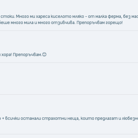
и стоки. Много ми хареса киселото мляко - от малка ферма, без м
 беше много мила и много отзивчива. Препоръчвам горещо!
хора! Препоръчвам.😊
о + всички останали страхотни неща, които предлагат и любезн