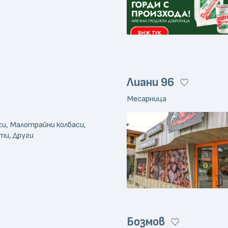
Лиани 96
Месарница
си, Малотрайни колбаси,
ти, Други
Бозмов