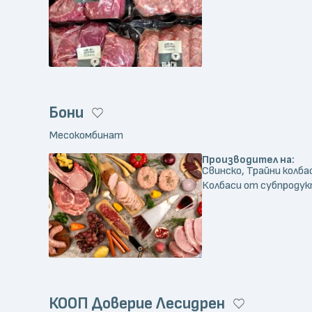
Бони
Месокомбинат
Производител на:
Свинско, Трайни колба
Колбаси от субпродук
КООП Доверие Лесидрен