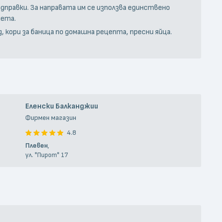
дправки. За направата им се използва единствено
чета.
, кори за баница по домашна рецепта, пресни яйца.
Еленски Балканджии
Фирмен магазин
4.8
Плевен
,
ул. "Пирот" 17