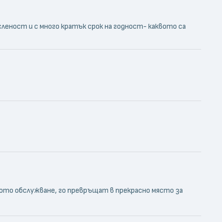
асленост и с много кратък срок на годност- каквото са
ото обслужване, го превръщат в прекрасно място за