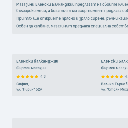
Магазини Еленски Балканджии предлагат на своите клие
българско месо, а богатият им асортимент предлага со
При тях ще откриете прясно и зряло сирене, ръчни кашка
Освен за хапване, магазинът предлага специална собстве
Еленски балканджии
Еленски Бал
Фирмен магазин
Фирмен магаз
4.8
4
София
,
Велико Търнов
ул. "Пирин" 52А
ул. "Стоян Мих