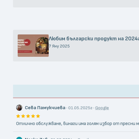
Любим български продукт на 2024
7 Яну 2025
Сева Памукчиева
·
·
01.05.2025г
Google
Отлично обслужване, винаги има голям избор от пресни 