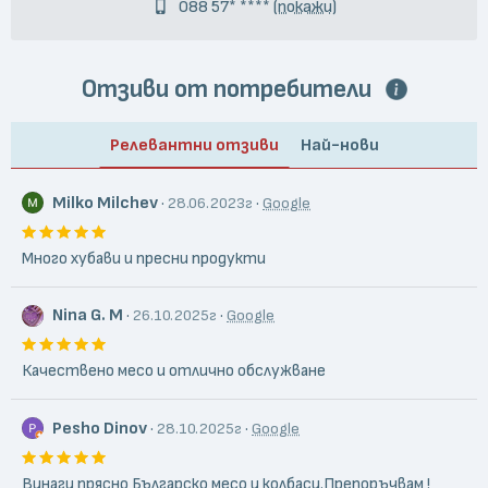
088 57* ****
(покажи)
Отзиви от потребители
Релевантни отзиви
Най-нови
Milko Milchev
·
·
28.06.2023г
Google
Много хубави и пресни продукти
Nina G. M
·
·
26.10.2025г
Google
Качествено месо и отлично обслужване
Pesho Dinov
·
·
28.10.2025г
Google
Винаги прясно Българско месо и колбаси.Препоръчвам !