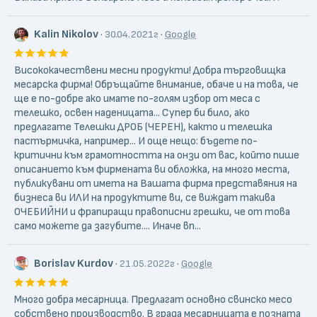
Kalin Nikolov
·
·
30.04.2021г
Google
Висококачествени месни продукти! Добра търговищка
месарска фирма! Обръщайте внимание, обаче и на това, че
ще е по-добре ако имате по-голям избор от меса с
телешко, освен наденицата... Супер би било, ако
предлагате Телешки ДРОБ (ЧЕРЕН), както и телешка
пастърмичка, например... И още нещо: бъдете по-
критични към грамотността на онзи от вас, който пише
описанието към фирмената ви обложка, на много места,
публикувани от имета на Вашата фирма представяния на
бизнеса ви ИЛИ на продуктите ви, се виждат такива
ОЧЕБИЙНИ и фрапиращи правописни грешки, че от това
само можете да загубите.... Иначе вп...
Borislav Kurdov
·
·
21.05.2022г
Google
Много добра месарница. Предлагат основно свинско месо
собствено производство. В града месарницата е позната