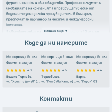
фуражни смески и свиневъдство. Професионализмът и
иновациите на компанията я превръщат в един от
водещите земеделски производители в България,
предпочитан партньор за местни и международни
компании.
Покажи още ▼
В свинекомплекса на компанията, с площ от 40 дка, се
отглежда холандски породи свине, като годишният
Къде да ни намерите
капацитет е над 1500 тона трупно месо. Съоръжението
отговаря на европейски стандарти за хуманно
отношение към животните и безопасност на храните.
Месарница Енола
Месерница Енола
Месарница Енола
Магазини Енола предлагат винаги прясно българско месо
Фирмен магазин
Фирмен магазин
Фирмен магазин
от собствената си ферма.
4.0
4.5
4.4
Велико Търново
,
Търговище
,
Варна
,
ул. "Христо Донев" 10В
ул. "Поп Сава Катрафилов" 2
ул. "Пирин" 63
Контакти