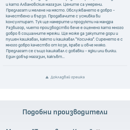
и като Алвановския магазин. Цените са умерени.
Предлагат и мелене на място. Обслужването е добро -
качествено и бързо. Продавачите с усмивка ви
консултират. Тук ще намерите и продукти на мандра
Развигор, чието производство вече е оценено като много
добро в социалните мрежи. Ще може да закупите дори и
пушен кашкавал, както и кашкавал "Косичка". Сиренето е с
много добро качество от козе, краве и овче мляко.
Предлагат се също кашкавал с добавки - ядки или билки.
Един добър магазин, какъвт...
Докладвай грешка
Подобни производители