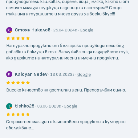
производители кашкавал, сирене, яйца , мляко, както и от
самият магазин суджуци наденици и пастърма!!! Също
така има и туршиите и много други за всеки вкус!!!
Стоян Николов
·
·
25.04.2024г
Google
Натурални продукти от български производители без
добавки и боклуци в тях. Заслужава си да пазарувате тук,
ако държите на натурални месни и млечни продукти.
Kaloyan Nedev
·
·
18.08.2023г
Google
Високо качество на достъпни цени. Препоръчвам силно.
tishko25
·
·
03.06.2023г
Google
Страхотен магазин с качествени продукти и културно
обслужване...