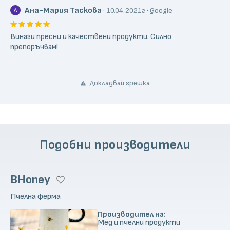
Ана-Мария Таскова
·
·
10.04.2021г
Google
Винаги пресни и качествени продукти. Силно
препоръчвам!
Докладвай грешка
Подобни производители
BHoney
Пчелна ферма
Производител на:
Мед и пчелни продукти