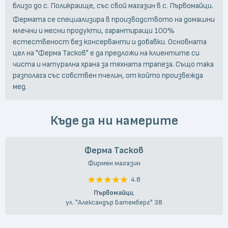
близо до с. Поликраище, със свой магазин в с. Първомайци.
Фермата се специализира в производството на домашни
млечни и месни продукти, гарантиращи 100%
естественост без консерванти и добавки. Основната
цел на "Ферма Тасков" е да предложи на клиентите си
чиста и натурална храна за тяхната трапеза. Също така
разполага със собствен пчелин, от който произвежда
мед.
Къде да ни намерите
Ферма Тасков
Фирмен магазин
4.8
Първомайци
,
ул. "Александър Батемберг" 38