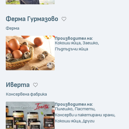
Ферма Гурмазово
Ферма
Производител на:
Кокоши яйца, Заешко,
Пъдпъдъчи яйца
Иверта
Консервена фабрика
Производител на:
Пилешко, Пастети,
Консерви и пакетирани храни,
Кокоши яйца, Други