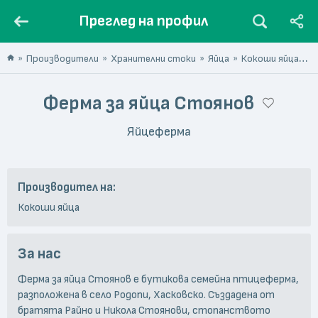
Преглед на профил
Производители
Хранителни стоки
Яйца
Кокоши яйца
Ф
Ферма за яйца Стоянов
Яйцеферма
Производител на:
Кокоши яйца
За нас
Ферма за яйца Стоянов е бутикова семейна птицеферма,
разположена в село Родопи, Хасковско. Създадена от
братята Райно и Никола Стоянови, стопанството