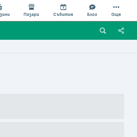
зини
Пазари
Събития
Блог
Още