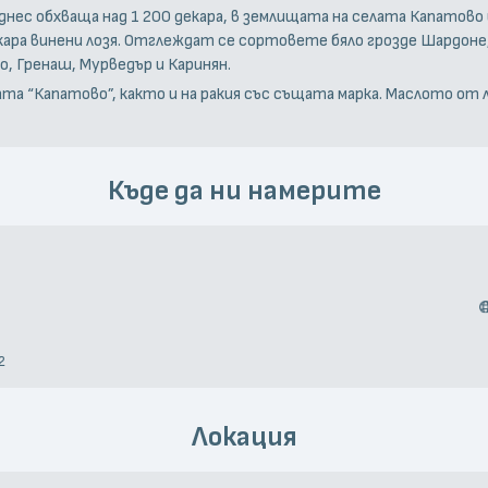
днес обхваща над 1 200 декара, в землищата на селата Капатово
декара винени лозя. Отглеждат се сортовете бяло грозде Шардоне
, Гренаш, Мурведър и Каринян.
ата “Капатово”, както и на ракия със същата марка. Маслото от 
Къде да ни намерите
2
Локация