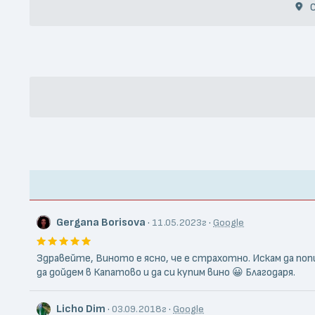
С
Gergana Borisova
·
·
11.05.2023г
Google
Здравейте, Виното е ясно, че е страхотно. Искам да попи
да дойдем в Капатово и да си купим вино 😀 Благодаря.
Licho Dim
·
·
03.09.2018г
Google