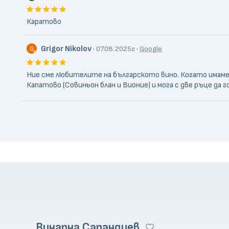
Каратово
Grigor Nikolov
·
·
07.08.2025г
Google
Ние сме любителите на българското вино. Когато имаме
Капатово (Совиньон блан и Вионие) и мога с две ръце да
Винарна Сарандиев