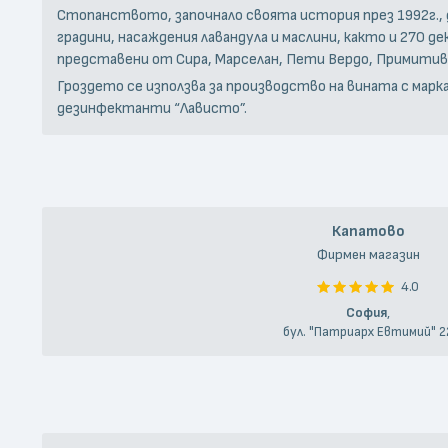
Стопанството, започнало своята история през 1992г., 
градини, насаждения лавандула и маслини, както и 270 
представени от Сира, Марселан, Пети Вердо, Примитиво
Гроздето се използва за производство на вината с марк
дезинфектанти “Лависто”.
Капатово
Фирмен магазин
4.0
София
,
бул. "Патриарх Евтимий" 2