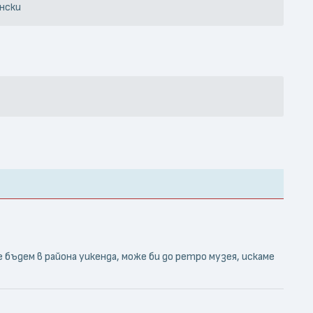
нски
 бъдем в района уикенда, може би до ретро музея, искаме