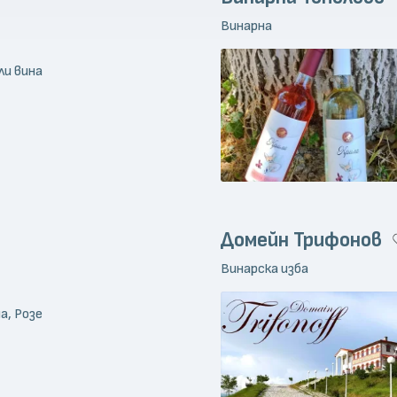
Винарна
ли вина
Домейн Трифонов
Винарска изба
а, Розе