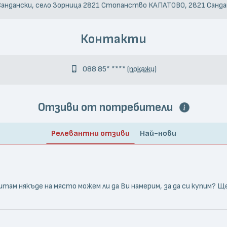
андански, село Зорница 2821 Стопанство КАПАТОВО, 2821 Санда
Контакти
088 85* ****
(покажи)
Отзиви от потребители
Релевантни отзиви
Най-нови
там някъде на място можем ли да Ви намерим, за да си купим? Ще