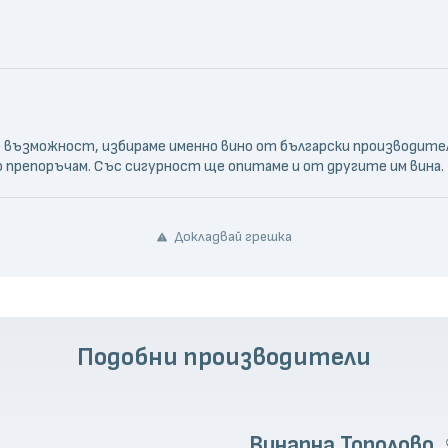
 възможност, избираме именно вино от български производители
 го препоръчам. Със сигурност ще опитаме и от другите им вина.
Докладвай грешка
Подобни производители
Винарна Тополово