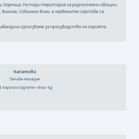
 и Зорница. На тази територия са разположени овощни
, Вионие, Совиньон блан, а червените сортове са
лавандула използваме за производство на серията
Капатово
Онлайн магазин
kapatovo.bg/wine-shop-bg