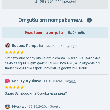
089 33* ****
(покажи)
Отзиви от потребители
Релевантни отзиви
Най-нови
Боряна Петрова
·
·
13.12.2025г
Google
Страхотно обслужване от дамата в магазина. Влязохме
само за един чифт дамски зимни кубинки, а излязохме с 3.
Качествени български обувки на достъпни цени.
Dobi Tyutyukova
·
·
11.10.2024г
Google
Защо Затворихте всички магазини?
Myaawp
·
·
16.10.2020г
Google