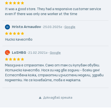
It was a good store. They had a responsive customer service
even if there was only one worker at the time
Hristo Arnaudov
·
·
25.03.2025г
Google
Ниско качество
LoSHBG
·
·
21.02.2021г
Google
Магазина е страхотен. Само от там си купувам обувки.
Истинско качество. Нося ги над две години - всеки ден!
Естествена кожа, страхотни изчистени модели, здрави
подметки. Не се колебайте, това е марката.
Докладвай грешка