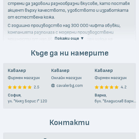
стреми да задоволи разнообразни вкусове, като поставя
акцент върху качеството, удобството и изработката
от естествена кожа.
С годишно производство над 300 000 чифта обувки,
компанията разполага с модерни производствени
Покажи още ▼
мощности от над 4000 кв.м. и затворен цикъл на
производство, което гарантира високо качество и
Къде да ни намерите
дълготрайност на продуктите.
Кавалер
Кавалер
Кавалер
Фирмен магазин
Онлайн магазин
Фирмен магазин
cavalerbg.com
2.5
4.2
София
,
Варна
,
ул. "Княз Борис I" 120
бул. "Владислав Варненчик" 31
Контакти