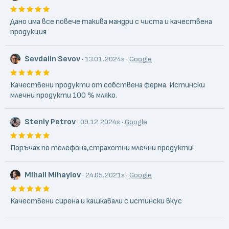
Дано има все повече такива мандри с чиста и качествена
продукция
Sevdalin Sevov
·
·
13.01.2024г
Google
Качествени продукти от собствена ферма. Истински
млечни продукти 100 % мляко.
Stenly Petrov
·
·
09.12.2024г
Google
Поръчах по телефона,страхотни млечни продукти!
Mihail Mihaylov
·
·
24.05.2021г
Google
Качествени сирена и кашкавали с истински вкус