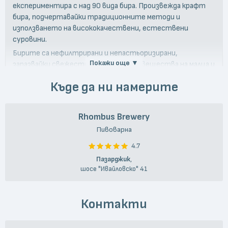
експериментира с над 90 вида бира. Произвежда крафт
бира, подчертавайки традиционните методи и
използването на висококачествени, естествени
суровини.
Бирите са нефилтрирани и непастьоризирани,
Покажи още ▼
запазвайки свежестта и полезните вещества на малца и
маята.
Къде да ни намерите
Rhombus Brewery
Пивоварна
4.7
Пазарджик
,
шосе "Ивайловско" 41
Контакти