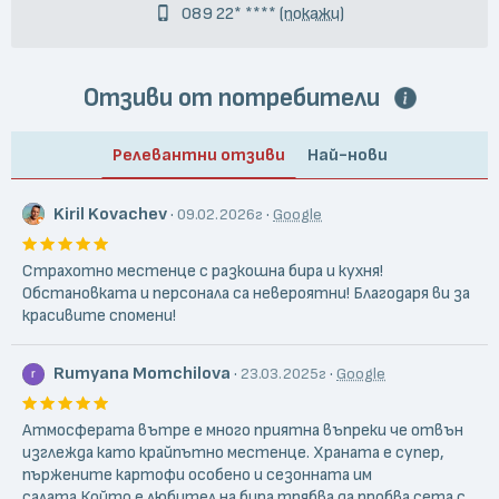
089 22* ****
(покажи)
Отзиви от потребители
Релевантни отзиви
Най-нови
Kiril Kovachev
·
·
09.02.2026г
Google
Страхотно местенце с разкошна бира и кухня!
Обстановката и персонала са невероятни! Благодаря ви за
красивите спомени!
Rumyana Momchilova
·
·
23.03.2025г
Google
Атмосферата вътре е много приятна въпреки че отвън
изглежда като крайпътно местенце. Храната е супер,
пържените картофи особено и сезонната им
салата.Който е любител на бира трябва да пробва сета с