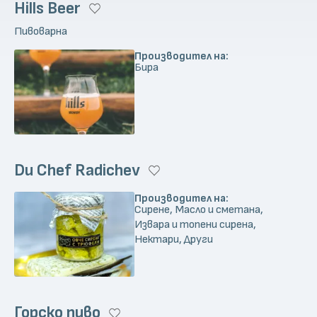
Hills Beer
Пивоварна
Производител на:
Бира
Du Chef Radichev
Производител на:
Сирене, Масло и сметана,
Извара и топени сирена,
Нектари, Други
Горско пиво