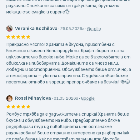
различни.Снимките са само от закуската, брутални
мекици със сладко и сирене👌
Veronika Bozhilova
·
·
25.05.2026г
Google
Прекрасно място! Храната е вкусна, приготвена с
внимание и качествени продукти. Крафт бирите са на
изключително високо ниво. Може да се възползвате и от
обиколка на пивоварната. Домакините са много мили,
любезни и гостоприемни. Обслужването беше отлично, а
атмосферата – уютна и приятна. С удоволствие бихме
посетили отново и горещо препоръчваме на всички! 🍻😊
Rossi Mihaylova
·
·
01.05.2026г
Google
Ромбус трябва да е задължителна спирка! Храната беше
вкусна и облужването на ниво. Предварително бяхме
резервирали тур из пивоварната и не останахме
разочаровани! Беше страшно интересно да разберем как
се прави бира и как се тестват различните вкусове.