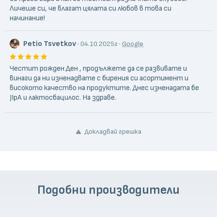
Личеше си, че влагат цялата си любов в това си
начинание!
Petio Tsvetkov
·
·
04.10.2025г
Google
Честит рожден Ден , продължете да се развивате и
винаги да ни изненадвате с бирения си асортимент и
високото качество на продуктите. Днес изненадата бе
JIpA и лактосбацилос. На здраве.
Докладвай грешка
Подобни производители