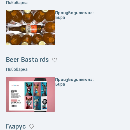
Пивоварна
Производител на:
Бира
Beer Basta rds
Пивоварна
Производител на:
Бира
Гларус