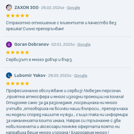
Axa-Basta,, Sks и др.
ZAXON 300
·
·
26.02.2024г
Google
Всички основни детайли - рамки, вилки, спирачки, главини
и т.н. са изработени от леки алуминиеви сплави.
Роботизираното производство и двойностенния
Страхотно отношение с клиентите и качество без
алуминиев профил, осигуряват високото качество на
грешка! Силно препоръчвам!
джантите CROSSER, а боядисването им в цвета на
рамката (за повечето модели) придава завършен и
Goran Dobranov
·
·
02.01.2025г
Google
уникален вид на всеки един велосипед.
Моделната гама CROSS може да бъде причислена към
Сервизът е много добър и бърз.
средния клас велосипеди, като според нашите
партньори най-голямото достойнство на велосипедите
Lubomir Yakov
·
·
ни е високото качество, което в комбинация с
28.05.2025г
Google
оригиналният дизайн, придава уникален вид и нарастващ
интерес към продуктите с марката CROSS.
Професионално обслужване и сервиз! Любезен персонал
,приятна атмосфера и много изгодни промоции на колела!
Отидохме само за да разгледаме ,посрещнаха ни много
учтиво ,отговориха на всички наши въпроси , препоръчаха
ни модели според нашите нужди , също така ни информира
за намаленията които имаха. Накрая си тръгнахме с две
нови колелета и аксесоари понеже офертата която ни
направиха беше много изгодна ! Благодарим много !