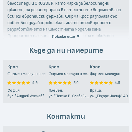
велосипеди и CROSSER, като марка за велосипедни
джанти, са регистрирани в патентните ведомства на
всички европейски държави. Фирма Крос разполага със
собствен дизайнерски екип, чиято отговорност е
разработването на цялостната моделна гама.
Приоритет на екипа е отстояването на марковата
Покажи още ▼
индентичност, чрез концептуални разработки,
инженерно проектиране и графичен дизайн на всички
Къде да ни намерите
свои модели, които са интелектуална собственост на
Крос ООД. С управленските и производствените
Крос
Крос
Крос
процеси, във фирмата, са заети около 900
Фирмен магазин и сервиз
Фирмен магазин и сервиз
Фирмен магазин
квалифицирани специалисти, гарантиращи високото
реноме на продуктите произведени с марката в цяла
4.9
5.0
4.5
Европа. Компанията разполага с три фабрики в
София
,
Плевен
,
Враца
,
градовете Монтана, Видин и град Зайчар в Сърбия,
бул. "Андрей Ляпчев" 66
ул. "Петко Р. Славейков" 59
ул. „Екзарх Йосиф“ 40
където има самостоятелно изградени складови площи и
производствени халета оборудвани със специални
конвейери за монтаж на велосипеди, цялостни поточни
Контакти
линии за прахово боядисване на рамките и каплите, както
и специализирани високотехнологични машини за