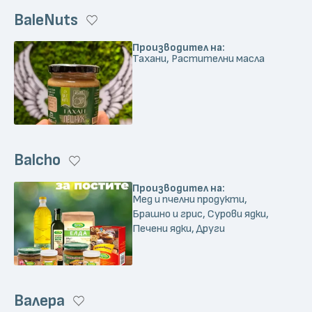
BaleNuts
Производител на:
Тахани, Растителни масла
Balcho
Производител на:
Мед и пчелни продукти,
Брашно и грис, Сурови ядки,
Печени ядки, Други
Валера