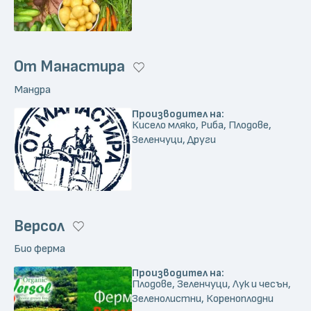
От Манастира
Мандра
Производител на:
Кисело мляко, Риба, Плодове,
Зеленчуци, Други
Версол
Био ферма
Производител на:
Плодове, Зеленчуци, Лук и чесън,
Зеленолистни, Кореноплодни