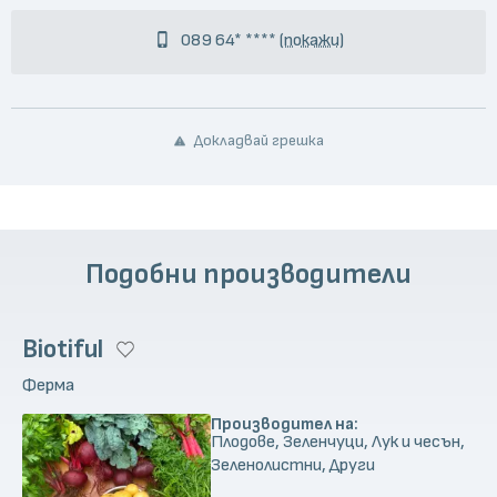
089 64* ****
(покажи)
Докладвай грешка
Подобни производители
Biotiful
Ферма
Производител на:
Плодове, Зеленчуци, Лук и чесън,
Зеленолистни, Други