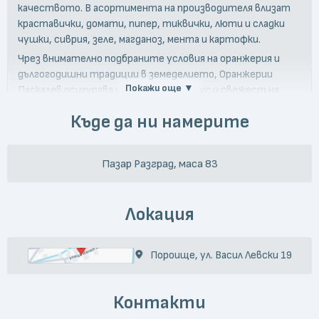
качеството. В асортимента на производителя влизат
краставички, домати, пипер, тиквички, люти и сладки
чушки, сиврия, зеле, магданоз, мента и картофки.
Чрез внимателно подбраните условия на оранжерия и
дългогодишни традиции в земеделието, Оранжерии
Покажи още ▼
Паскалев осигурява изключителен вкус и свежест на
всяка продукция.
Къде да ни намерите
Пазар Разград, маса 83
Локация
Пороище, ул. Васил Левски 19
Контакти